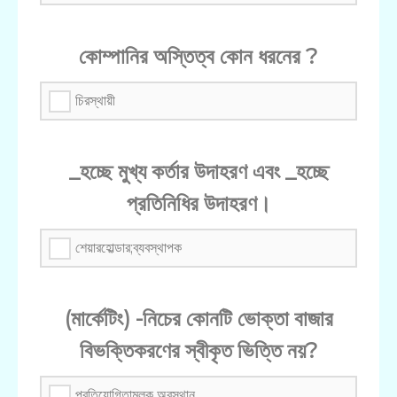
কোম্পানির অস্তিত্ব কোন ধরনের ?
চিরস্থায়ী
_হচ্ছে মুখ্য কর্তার উদাহরণ এবং _হচ্ছে
প্রতিনিধির ‍উদাহরণ।
শেয়ারহোল্ডার;ব্যবস্থাপক
(মার্কেটিং) -নিচের কোনটি ভোক্তা বাজার
বিভক্তিকরণের স্বীকৃত ভিত্তি নয়?
প্রতিযোগিতামূলক অবস্থান