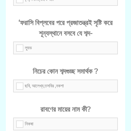
‘ফরাসি বিপ্লবের পরে প্রজাতন্ত্রই সৃষ্টি করে
শূন্যস্থানে বসবে যে ‍শব্দ-
ল্যুভ
নিচের কোন শব্দগুচ্ছ সমার্থক ?
ছবি, আলেখ্য,তসবির ,নকশা
রাবণের মায়ের নাম কী?
নিকষা