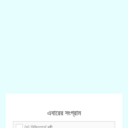
এবারের সংগ্রাম
(গ) নিমিত্তার্থে ষষ্ঠী