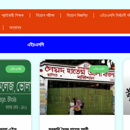
প্রাইমারী শিক্ষক
নিয়োগ পরীক্ষা
নিয়োগ বিজ্ঞপ্তি
এইচএসসি নির্বাচনী পরী
অন্যান্য
এইচএসসি
এইচএসসি
এইচএসসি
ভোলা,এইস
সরকারি সৈয়দ হাতেম আলী