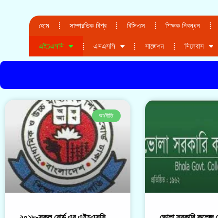
হোম
সাম্প্রতিক বিশ্ব
বিসিএস
শিক্ষক নিবন্ধন
এইচএসসি
এসএসসি
সাজেশন
সিলেবাস
অর্থনীতি
২০১৮-সকল বোর্ড এর এইচএসসি
ভোলা সরকারি কলেজ,