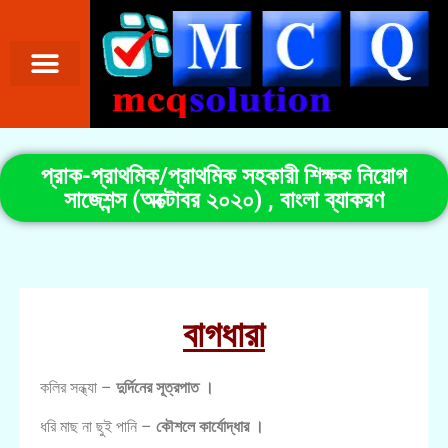
প্রাক-প্রাথমিক/প্রাথমিক সহকারী শিক্ষক নিয়োগ
সাজেশন্স (অক্টোবর ২০২০) , বাংলা ব্যাকরণ
বাগধারা
কলির সন্ধ্যা –
দুর্দিনের সূত্রপাত ।
ধরি মাছ না ছুই পানি –
কৌশলে কার্যোদ্ধার ।