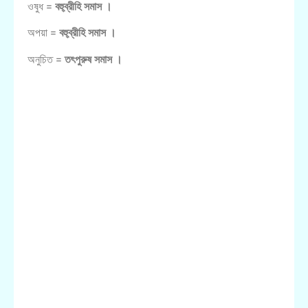
ওষুধ =
বহু্ব্রীহি সমাস ।
অপয়া =
বহু্ব্রীহি সমাস ।
অনুচিত =
তৎপুরুষ সমাস ।