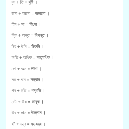
বৃষ + তি =
বৃষ্টি ।
জমা + আনো =
জমানো ।
হিন + সা =
হিংসা ।
দি্‌ক + অন্ত =
দিগন্ত ।
চির + উনি =
চিরুনি ।
অতি + অধিক =
অত্যধিক ।
লো + অন =
লবণ ।
সম + ধান =
সন্ধান ।
পদ + হতি =
পদ্ধতি ।
ভৌ + উক =
ভাবুক ।
উৎ + লাস =
উল্লাস ।
ষট + যন্ত্র =
ষড়যন্ত্র ।