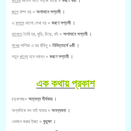
কাচের
জিনিস অতি সহজে ভাঙে =
করণে ষষ্ঠী ।
জলে
বাষ্প হয় =
অপাদানে সপ্তমী ।
এ
কলমে
ভালো লেখা হয় =
করণে সপ্তমী ।
ধানেতে
তৈরি হয়, মুড়ি, চিড়ে, খই =
অপাদানে সপ্তমী ।
সুখের
লাগিয়া এ ঘর বাঁধিনু =
নিমিত্তার্থে ৬ষ্ঠী ।
নতুন
ধান্যে
হবে নবান্ন =
করণে সপ্তমী ।
এক কথায় প্রকাশ
চড়কগাছ=
অত্যন্ত দীর্ঘকার ।
অন্যদিকে মন নাই যাহার =
অনন্যমনা ।
ভোজন করার ইচ্ছা =
বুভুক্ষা ।