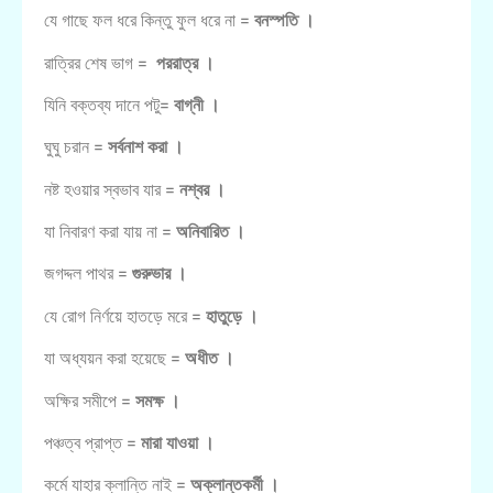
যে গাছে ফল ধরে কিন্তু ফুল ধরে না =
বনস্পতি ।
রাত্রির শেষ ভাগ =
পররাত্র ।
যিনি বক্তব্য দানে পটু=
বাগ্নী ।
ঘুঘু চরান =
সর্বনাশ করা ।
নষ্ট হওয়ার স্বভাব যার =
নশ্বর ।
যা নিবারণ করা যায় না =
অনিবারিত ।
জগদ্দল পাথর =
গুরুভার ।
যে রোগ নির্ণয়ে হাতড়ে মরে =
হাতুড়ে ।
যা অধ্যয়ন করা হয়েছে =
অধীত ।
অক্ষির সমীপে =
সমক্ষ ।
পঞ্চত্ব প্রাপ্ত =
মারা যাওয়া ।
কর্মে যাহার ক্লান্তি নাই =
অক্লান্তকর্মী ।