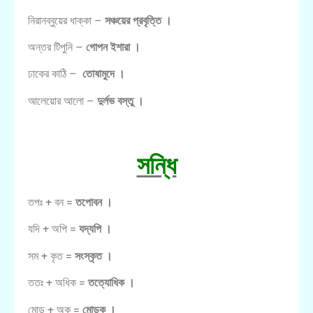
নিরানব্বুয়ের ধাক্কা –
সঞ্চয়ের প্রবৃত্তি ।
অন্তর টিপুনি –
গোপন ইশারা ।
ঢাকের কাঠি –
তোষামুদে ।
আলেয়াের আলো –
দুর্লভ বস্তু ।
সন্ধি
তপঃ + বন =
তপোবন ।
যদি + অপি =
যদ্যপি ।
সম + কৃত =
সংস্কৃত ।
ততঃ + অধিক =
তত্যোধিক ।
মোড় + অক =
মোড়ক ।