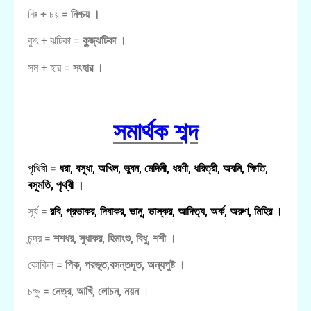
নিঃ + চয় =
নিশ্চয় ।
কুৎ + ঝটিকা =
কু্‌জ্‌ঝটিকা ।
সম + হার =
সংহার ।
সমার্থক শব্দ
পৃথিবী
=
ধরা, বসুধা, অখিল, ভুবন, মেদিনী, ধরণী, ধরিত্রী, অবনি, ক্ষিতি,
বসুমতি, পৃথ্বী ।
সূর্য =
রবি, প্রভাকর, দিবাকর, ভানু, ভাস্কর, আদিত্য, অর্ক, অরুণ, মিহির ।
চন্দ্র =
শশধর, সুধাকর, হিমাংশু, বিধু, শশী ।
কোকিল =
পিক, পরভূত,বসন্তদূত, অন্যপুষ্ট ।
চক্ষু =
নেত্র, আখিঁ, লোচন, নয়ন
।