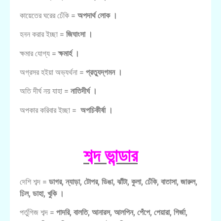
কায়েতের ঘরের ঢেঁকি =
অপদার্থ লোক ।
হনন করার ইচ্ছা =
জিঘাংসা ।
ক্ষমার যোগ্য =
ক্ষমার্হ ।
অগ্রসর হইয়া অভ্যর্থনা =
প্রত্যুদ্‌গমন ।
অতি দীর্ঘ নয় যাহা =
নাতিদীর্ঘ ।
অপকার করিবার ইচ্ছা =
অপচিকীর্ষা ।
শব্দ ভান্ডার
দেশি শব্দ =
ডাগর, ন্যাড়া, টোপর, ডিঙা, ঝাঁটা, কুলা, ঢেঁকি, বাতাসা, জারুল,
ঢিল, ডাহা, খুকি ।
পর্তুগিজ শব্দ =
পাদরি, বালতি, আনারস, আলপিন, পেঁপে, পেয়ারা, গির্জা,