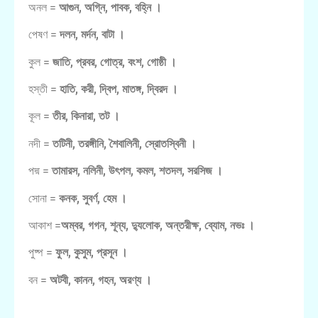
অনল =
আগুন, অগ্নি, পাবক, বহ্নি ।
পেষণ =
দলন, মর্দন, বাটা ।
কুল =
জাতি, প্রবর, গোত্র, বংশ, গোষ্ঠী ।
হস্তী =
হাতি, করী, দ্বিপ, মাতঙ্গ, দ্বিরদ ।
কূল =
তীর, কিনারা, তট ।
নদী =
তটিনী, তরঙ্গীনি, শৈবালিনী, স্রোতস্বিনী ।
পদ্ম =
তামারস, নলিনী, উৎপল, কমল, শতদল, সরসিজ ।
সোনা =
কনক, সুবর্ণ, হেম ।
আকাশ =
অম্বর, গগন, শূন্য, দ্যুলোক, অন্তরীক্ষ, ব্যোম, নভঃ ।
পুষ্প =
ফুল, কুসুম, প্রসূন ।
বন =
অটবী, কানন, গহন, অরণ্য ।