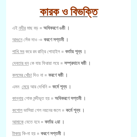
কারক ও বিভক্তি
এই
নদীর
মাছ বড় =
অধিকরণে ৬ষ্ঠী ।
আগুনে
সেঁক দাও -=
করণে সপ্তমী ।
পাখি সব
করে রব রাত্রি পোহাইল =
কর্তায় শূন্য ।
দেবতার ধন
কে যায় ফিরায়া লয়ে =
সম্প্রদানে ষষ্ঠী ।
কলমের খোঁচা
দিও না =
করণে ষষ্ঠী ।
এমন
মেয়ে
আর দেখিনি =
কর্মে শূন্য ।
কান্নায়
শোক মন্দীভূত হয় =
অধিকরণে সপ্তমী ।
কপোল
ভাসিয়া গেল নয়নের জলে =
কর্মে শূন্য ।
আমাকে
যেতে হবে =
কর্তায় ২য়া ।
টাকায়
কি-না হয় =
করণে সপ্তমী ।