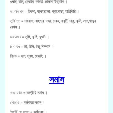
গুদাম, চাবি, কেরানি, কামরা, জানালা ইত্যাদি ।
জাপানি শব্দ =
রিকশা, হাসনাহেনা, প্যাগোডা, হারিকিরি ।
তুর্কি শব্দ =
দারোগা, বাহাদুর, দাদা, চাকর, বাবুর্চি, চাকু, কুলি, লাশ,খাতুন,
বেগম ।
মায়ানমার =
লুঙ্গি, ফুঙ্গি, ঘুঘনি ।
চিনা শব্দ =
চা, চিনি, লিচু সাম্পান ।
গ্রিক =
দাম, সুরঙ্গ, সেমাই ।
সমাস
হাতা-হাতি =
বহুব্রীহি সমাস ।
মৌমাছি =
কর্মধারয় সমাস ।
‘মহর্ষি’ যে সমাস =
কর্মধারয় ।