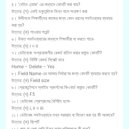
৪। ‘সেইভ এ্যাজ’ এর মাধ্যমে কোনটি করা যায়?
উত্তর: (গ) একই ডকুমেন্টকে ভিন্ন নামে সংরক্ষণ করা
৫। উদ্দীপকে শিক্ষার্থীদের কাজের জন্য কোন ধরনের সফটওয়্যার ব্যবহার
করা হয়?
উত্তর: (ক) পাওয়ার পয়েন্ট
৬। উক্ত সফটওয়্যারের মাধ্যমে শিক্ষার্থীরা যা করতে পারে-
উত্তর: (ঘ) i ও ii
৭। ডেটাবেজে অপ্রয়োজনীয় রেকর্ড বাতিল করার কমান্ড কোনটি?
উত্তর: (ঘ) নির্দিষ্ট রেকর্ড সিলেক্ট করে
Home – Delete – Yes
৮। Field Name এর আকার নির্ধারণের জন্য কোনটি ব্যবহার করতে হয়?
উত্তর: (ক) Field size
৯। প্রেজেন্টেশনে স্লাইড প্রদর্শনের কি-বোর্ড কমান্ড কোনটি?
উত্তর: (খ) F5
১০। ডেটাবেজ প্রোগ্রামের বৈশিষ্ট্য হলো-
উত্তর: (ঘ) i, ii ও iii
১১। ডেটাবেজ সফটওয়্যারে তথ্য সরবরাহ বা বিতরণ করা হয় কী আকারে?
উত্তর: (ক) রিপোর্ট
১২। পাথ বা রেখা মোটা চিকন করার পরিমাপকে কী বলে?