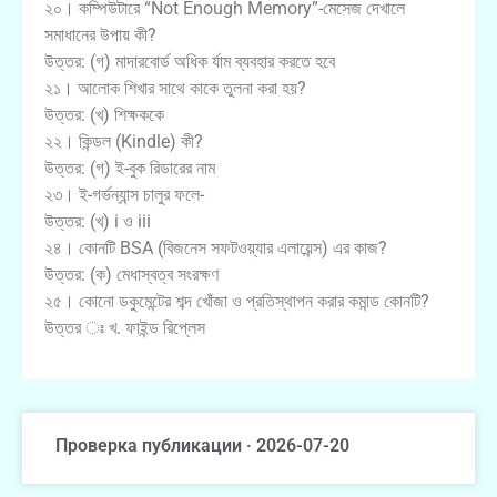
২০। কম্পিউটারে “Not Enough Memory”-মেসেজ দেখালে
সমাধানের উপায় কী?
উত্তর: (গ) মাদারবোর্ড অধিক র্যাম ব্যবহার করতে হবে
২১। আলোক শিখার সাথে কাকে তুলনা করা হয়?
উত্তর: (খ) শিক্ষককে
২২। কিন্ডল (Kindle) কী?
উত্তর: (গ) ই-বুক রিডারের নাম
২৩। ই-গর্ভন্যান্স চালুর ফলে-
উত্তর: (খ) i ও iii
২৪। কোনটি BSA (বিজনেস সফটওয়্যার এলায়েন্স) এর কাজ?
উত্তর: (ক) মেধাস্বত্ব সংরক্ষণ
২৫। কোনো ডকুমেন্টের শব্দ খোঁজা ও প্রতিস্থাপন করার কমান্ড কোনটি?
উত্তর ঃ খ. ফাইন্ড রিপ্লেস
Проверка публикации · 2026-07-20