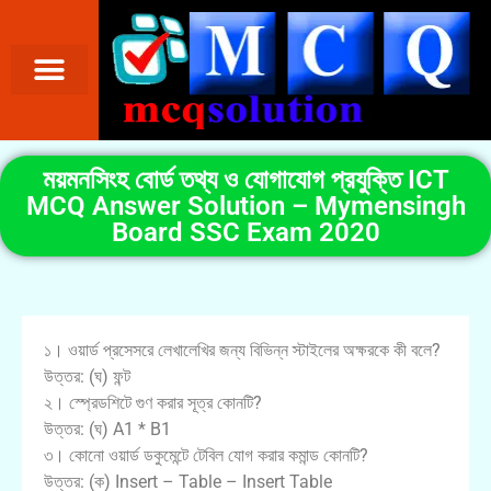
ময়মনসিংহ বোর্ড তথ্য ও যোগাযোগ প্রযুক্তি ICT
MCQ Answer Solution – Mymensingh
Board SSC Exam 2020
১। ওয়ার্ড প্রসেসরে লেখালেখির জন্য বিভিন্ন স্টাইলের অক্ষরকে কী বলে?
উত্তর: (ঘ) ফন্ট
২। স্প্রেডশিটে গুণ করার সূত্র কোনটি?
উত্তর: (ঘ) A1 * B1
৩। কোনো ওয়ার্ড ডকুমেন্টে টেবিল যোগ করার কমান্ড কোনটি?
উত্তর: (ক) Insert – Table – Insert Table