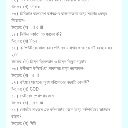
উত্তর: (গ) স্ট্রোক
১৩। ডিজিটাল বাংলাদেশ রূপকল্পের বাস্তবায়নের জন্য সরকার গুরুত্ব
দিয়েছেন-
উত্তর: (ঘ) i, ii ও iii
১৪। ভিডিও কার্যত এক ধরনের কী?
উত্তর: (খ) চিত্র
১৫। কম্পিউটারের কাজ করার গতি বজায় রাখার জন্য কোনটি ব্যবহার করা
হয়?
উত্তর: (ক) ডিস্ক ক্লিনআপ ও ডিস্ক ডিফ্র্যাগমেন্টার
১৬। উদ্দীপকে উল্লিখিত দোকানের জন্য প্রয়োজন-
উত্তর: (খ) i ও iii
১৭। রাইয়ান সাহেবের মূল্য পরিশোধের পদ্ধতি কোনটি?
উত্তর: (গ) COD
১৮। ডেটাবেজ প্রোগ্রাম হলো-
উত্তর: (ঘ) i, ii ও iii
১৯। কোনটির মাধ্যমে এক কম্পিউটার থেকে অন্য কম্পিউটারে ভাইরাস
ছড়ায়?
উত্তর: (গ) সিডি