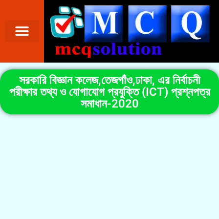
সরকারি বিজ্ঞান কলেজ,তেজগাঁও,ঢাকা, এর নির্বাচনী
পরীক্ষার তথ্য ও যোগাযোগ প্রযুক্তি (ICT) প্রশ্নপত্র
সমাধান-2020