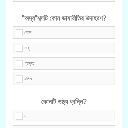
”অদ্য”শব্দটি কোন ভাষারীতির উদাহরণ?
কোল
সাধু
প্রাকৃত
চলিত
কোনটি ওষ্ঠ্য ধ্বন্নি?
চ