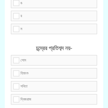
ঙ
র
ম
চন্দ্রের প্রতিশব্দ নয়-
সোম
হিমাংশু
সবিতা
দ্বিজরাজ