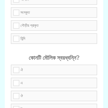
সংস্কৃত
গৌড়ীয় প্রাকৃত
হিন্দি
কোনটি মৌলিক স্বরধ্বন্নি?
ঐ
এ
ঔ