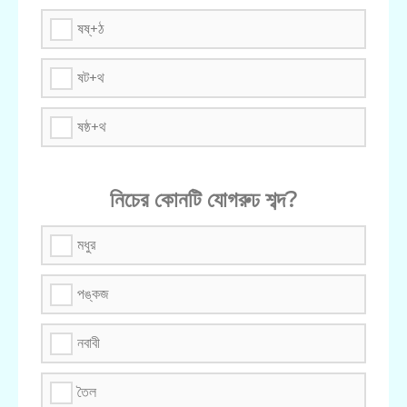
ষষ্+ঠ
ষট+থ
ষষ্ঠ+থ
নিচের কোনটি যোগরুঢ শব্দ?
মধুর
পঙ্কজ
নবাবী
তৈল