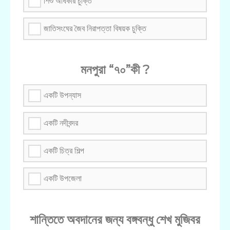
শিশু অধিকার চুক্তি
জাতিসংঘের জৈব নিরাপত্তা বিষয়ক চুক্তি
মনপুরা “৭০”কী ?
একটি উপন্যাস
একটি নদীবন্দর
একটি চিত্র শিল্প
একটি উপজেলা
শান্তিতে অবদানের জন্য বঙ্গবন্ধু শেখ মুজিবর