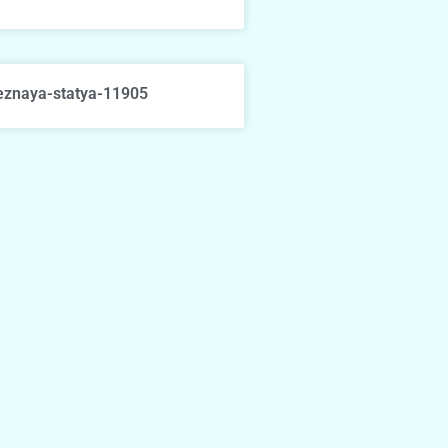
eznaya-statya-11905