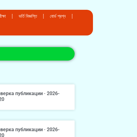
ক্ষা
ভর্তি বিজ্ঞপ্তি
বোর্ড প্রশ্ন
верка публикации · 2026-
20
верка публикации · 2026-
20