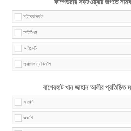
কম্পিউটার সফটওয়্যার জগতে নামকর
মাইক্রোসফট
আইবিএম
অলিভেটি
এ্যাপেল ম্যাকিনটশ
বাগেরহাট খান জাহান আলীর প্রতিষ্ঠিত ম
সাতাশি
একাশি