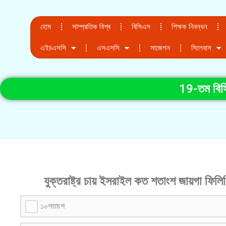
হোম
সাম্প্রতিক বিশ্ব
বিসিএস
শিক্ষক নিবন্ধন
এইচএসসি
এসএসসি
সাজেশন
সিলেবাস
19-তম বিসিএ
যুক্তরাষ্ট্র চায় ইসরাইল কত শতাংশ জায়গা ফিল
১০শতাংশ