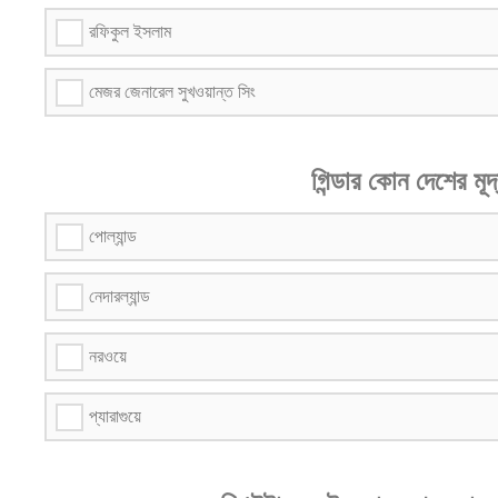
রফিকুল ইসলাম
মেজর জেনারেল সুখওয়ান্ত সিং
গিন্ডার কোন দেশের মূদ
পোল্যান্ড
নেদারল্যান্ড
নরওয়ে
প্যারাগুয়ে