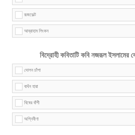
রূজভেল্ট
আব্রাহাম লিংকন
বিদ্রোহী কবিতাটি কবি নজরূল ইসলামের কো
দোলন চাঁপা
বাধঁন হারা
বিষের বাঁশী
অগ্নিবীণা