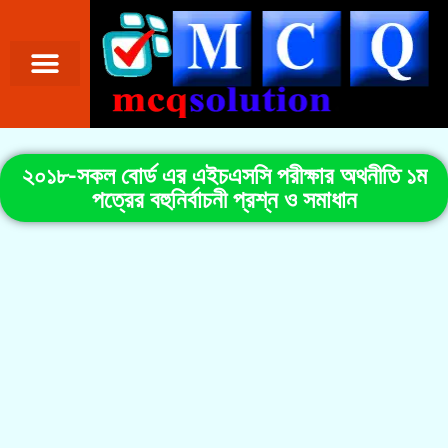
২০১৮-সকল বোর্ড এর এইচএসসি পরীক্ষার অথনীতি ১ম
পত্রের বহুনির্বাচনী প্রশ্ন ও সমাধান