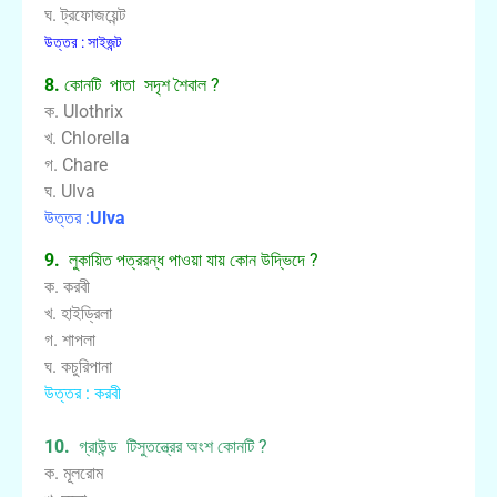
ঘ. ট্রফোজয়েন্ট
উত্তর : সাইজন্ট
8.
কোনটি পাতা সদৃশ শৈবাল ?
ক. Ulothrix
খ. Chlorella
গ. Chare
ঘ. Ulva
উত্তর :
Ulva
9.
লুকায়িত পত্ররন্ধ পাওয়া যায় কোন উদ্ভিদে ?
ক. করবী
খ. হাইড্রিলা
গ. শাপলা
ঘ. কচুরিপানা
উত্তর : করবী
10.
গ্রাউন্ড টিসুতন্ত্রের অংশ কোনটি ?
ক. মূলরোম