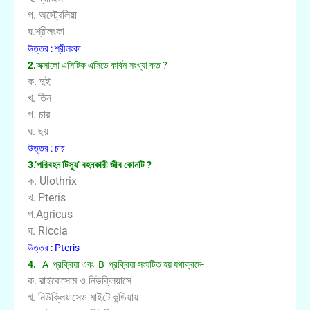
গ. অস্ট্রেলিয়া
ঘ.শ্রীলংকা
উত্তর : শ্রীলংকা
2.
অক্সালো এসিটিক এসিডে কার্বন সংখ্যা কত ?
ক. দুই
খ. তিন
গ. চার
ঘ. ছয়
উত্তর : চার
3.‘পরিবহন টিস্যু’ বহনকারী জীব কোনটি ?
ক. Ulothrix
খ. Pteris
গ.Agricus
ঘ. Riccia
উত্তর : Pteris
4.
A প্রক্রিয়া এবং B প্রক্রিয়া সংঘটিত হয় যথাক্রমে-
ক. রাইবোসোম ও নিউক্লিয়াসে
খ. নিউক্লিয়াসেও মাইটোকন্ডিয়ায়