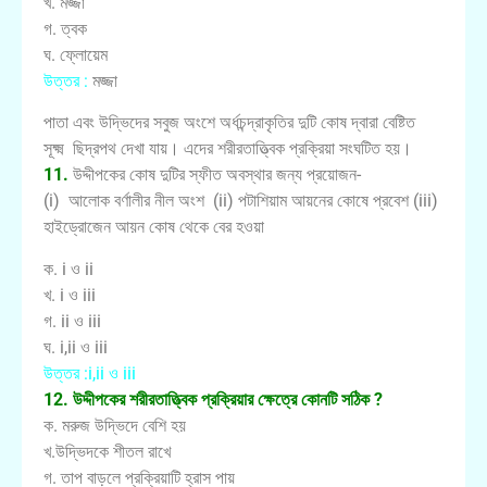
খ. মজ্জা
গ. ত্বক
ঘ. ফ্লোয়েম
উত্তর :
মজ্জা
পাতা এবং উদ্ভিদের সবুজ অংশে অর্ধচন্দ্রাকৃতির দুটি কোষ দ্বারা বেষ্টিত
সূক্ষ্ম ছিদ্রপথ দেখা যায়। এদের শরীরতাত্ত্বিক প্রক্রিয়া সংঘটিত হয়।
11.
উদ্দীপকের কোষ দুটির স্ফীত অবস্থার জন্য প্রয়োজন-
(i) আলোক বর্ণালীর নীল অংশ (ii) পটাশিয়াম আয়নের কোষে প্রবেশ (iii)
হাইড্রোজেন আয়ন কোষ থেকে বের হওয়া
ক. i ও ii
খ. i ও iii
গ. ii ও iii
ঘ. i,ii ও iii
উত্তর :i,ii ও iii
12. উদ্দীপকের শরীরতাত্ত্বিক প্রক্রিয়ার ক্ষেত্রে কোনটি সঠিক ?
ক. মরুজ উদ্ভিদে বেশি হয়
খ.উদ্ভিদকে শীতল রাখে
গ. তাপ বাড়লে প্রক্রিয়াটি হ্রাস পায়