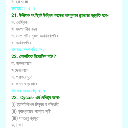
ঘ. i,ii ও iii
উত্তর : ii ও iii
21. উদ্দীপক সংশ্লিষ্ট উদ্ভিদ কান্ডের ভাস্কুলার বান্ডলের প্রকৃতি হবে-
ক. কেন্দ্রিক
খ. সমপাশ্বীয় বদ্ধ
গ. সমপাশ্বীয় মুক্ত সমদ্বিপাশ্বীয়
ঘ. সমদ্বিশ্বীয়
উত্তর :সমপাশ্বীয় বদ্ধ
22. কোনটিতে মিয়োসিস ঘটে ?
ক. জননকোষে
খ.দেহকোষে
গ. পরাগরেণুতে
ঘ. জনন মাতৃকোষে
উত্তর :জনন মাতৃকোষে
23. Cycas- এর বৈশিষ্ট্য হলো-
(i) ট্রান্সফিউশন টিস্যুর উপস্থিতি
(ii) হ্যাপ্লয়েড সস্যের সৃষ্টি
(iii) সমরেণু প্রসূতা
ক. i ও ii