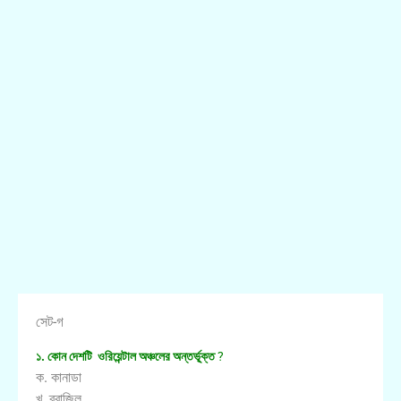
সেট-গ
১. কোন দেশটি ওরিয়েন্টাল অঞ্চলের অন্তর্ভূ্ক্ত
?
ক. কানাডা
খ. ব্রাজিল