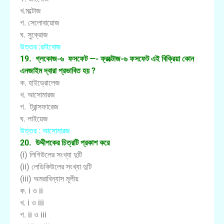
খ.মল্টোজ
গ. সেলোবায়োজ
ঘ. সুক্রোজ
উত্তর :রাইবোজ
19. গ্লকোজ-৬ ফসফেট —- ফ্রক্টোজ-৬ ফসফেট এই বিক্রিয়া কোন
এনজাইম দ্বারা প্রভাবিত হয় ?
ক. হাইড্রোলেজ
খ. আসোমারজ
গ. ট্রান্সফারেজ
ঘ. লাইয়েজ
উত্তর : আসোমারজ
20. উদ্দীপকের চিত্রটি প্রকাশ করে
(i) লিগিউলের সংখ্যা দুটি
(ii) লেডিকিউলের সংখ্যা দুটি
(iii) অমরাবিন্যাস মূলীয়
ক. i ও ii
খ. i ও iii
গ. ii ও iii