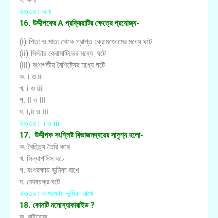
উত্তর : আখ
16. উদ্দীপকের A প্রক্রিয়াটির ক্ষেত্রে প্রযোজ্য-
(i) পিতা ও মাতা থেকে প্রাপ্ত ক্রোমজোমের মধ্যে ঘটে
(ii) সিস্টার ক্রোমাটিডের মধ্যে ঘটে
(iii) বংশগতীয় বৈশিষ্ট্যের মধ্যে ঘটে
ক. i ও ii
খ. i ও iii
গ. ii ও iii
ঘ. i,ii ও iii
উত্তর : i ও iii
17. উদ্দীপক সংশ্লিষ্ট বিভাজনদ্বয়ের সাদৃশ্য হলো-
ক. বৈচিত্র্য তৈরি করে
খ. সিন্যাপসিস ঘটে
গ. বংশরক্ষায় ভূমিকা রাখে
ঘ. কোষচক্র ঘটে
উত্তর : বংশরক্ষায় ভূমিকা রাখে
18. কোনটি মনোস্যাকারাইড ?
ক. রাইবোজ