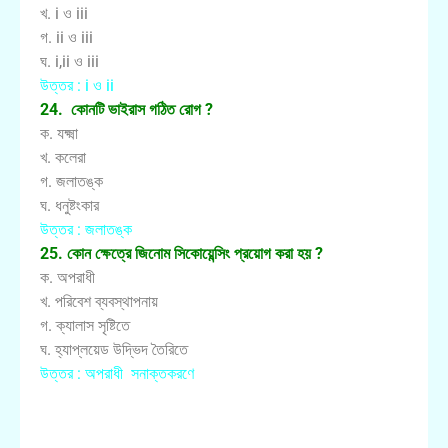
খ. i ও iii
গ. ii ও iii
ঘ. i,ii ও iii
উত্তর : i ও ii
24. কোনটি ভাইরাস গঠিত রোগ ?
ক. যক্ষ্মা
খ. কলেরা
গ. জলাতঙ্ক
ঘ. ধনুষ্টংকার
উত্তর : জলাতঙ্ক
25. কোন ক্ষেত্রে জিনোম সিকোয়েন্সিং প্রয়োগ করা হয় ?
ক. অপরাধী
খ. পরিবেশ ব্যবস্থাপনায়
গ. ক্যালাস সৃষ্টিতে
ঘ. হ্যাপ্লয়েড উদ্ভিদ তৈরিতে
উত্তর : অপরাধী সনাক্তকরণে