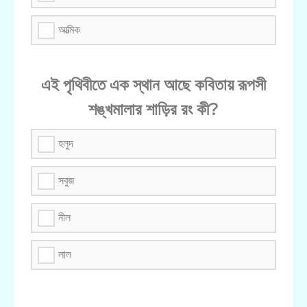
আত্মিক
এই পৃথিবীতে এক স্থান আছে কবিতায় রূপসী
শঙ্খমালার শাড়ির রং কী?
হলুদ
সবুজ
নীল
লাল