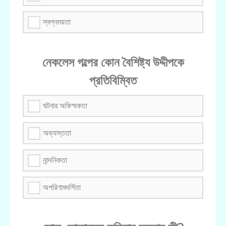
স্বপ্নময়তা
নেকলেস গল্পের কোন বৈশিষ্ট্য উদ্দীপকে
প্রতিবিম্বিত
ঘটনার অকিস্মকতা
অভ্যস্ততা
নান্দনিকতা
অপরিণামদর্শিতা