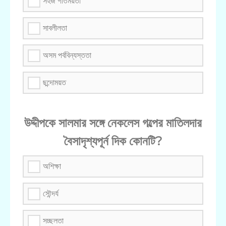
সহজ গতিময়তা
সাবলীলতা
অসম পর্ববিন্যস্ততা
ছন্দোময়ত
উদ্দীপকে সালমার সঙ্গে নেকলেস গল্পের মাতিলদার
বৈসাদৃশ্যপূর্ন দিক কোনটি?
অশিক্ষা
সৌন্দর্য
সচ্ছলতা