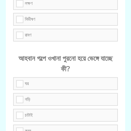
লক্ষণ
বিভীষণ
রাবণ
আহবান গল্পে ওখানা পুরনো হয়ে ভেঙ্গে যাচ্ছে
কী?
ঘর
নড়ি
চাটাই
কবর