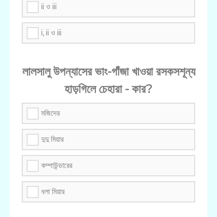
ii ও iii
i, ii ও iii
লালসালু উপন্যাসের ভাং-গাঁজা খাওয়া রসকসশূন্য
হাড়গিলে চেহারা - কার?
মজিদের
দুদু মিয়ার
কম্পাউন্ডারের
ধলা মিয়ার