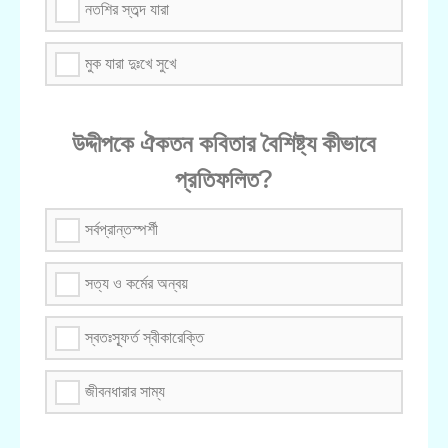
নতশির স্তব্দ যারা
মুক যারা দুঃখে সুখে
উদ্দীপকে ঐকতন কবিতার বৈশিষ্ট্য কীভাবে
প্রতিফলিত?
সর্বপ্রান্তস্পর্শী
সত্য ও কর্মের অন্বয়
স্বতঃস্ফূর্ত স্বীকারেক্তি
জীবনধারার সাম্য