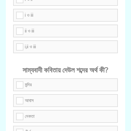
i ও iii
ii ও iii
i,ii ও iii
সাম্যবাদী কবিতায় দেউল শব্দের অর্থ কী?
মন্দির
আবাস
দেকতা