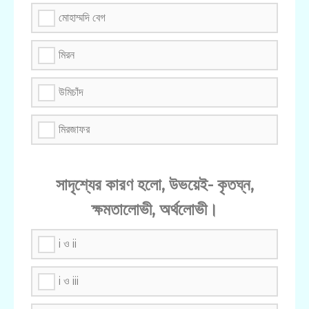
মোহাম্মদি বেগ
মিরন
উমিচাঁদ
মিরজাফর
সাদৃশ্যের কারণ হলো, উভয়েই- কৃতঘ্ন,
ক্ষমতালোভী, অর্থলোভী।
i ও ii
i ও iii