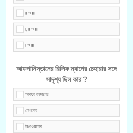
ii ও iii
i, ii ও iii
i ও iii
আফগানিস্তানের রিলিফ ম্যাপের চেহারার সঙ্গে
সাদৃশ্য ছিল কার ?
আবদুর রহমানের
লেখকের
টাঙাওয়ালার