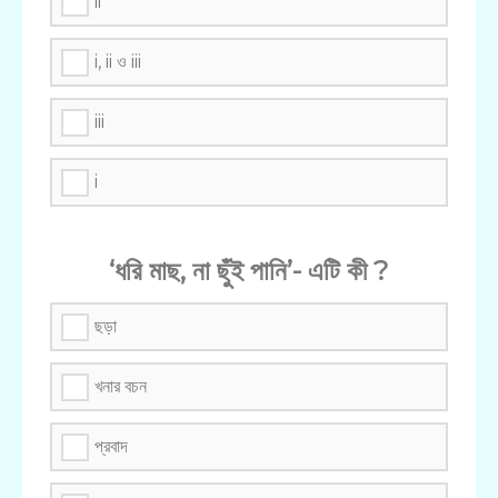
ii
i, ii ও iii
iii
i
‘ধরি মাছ, না ছুঁই পানি’- এটি কী ?
ছড়া
খনার বচন
প্রবাদ