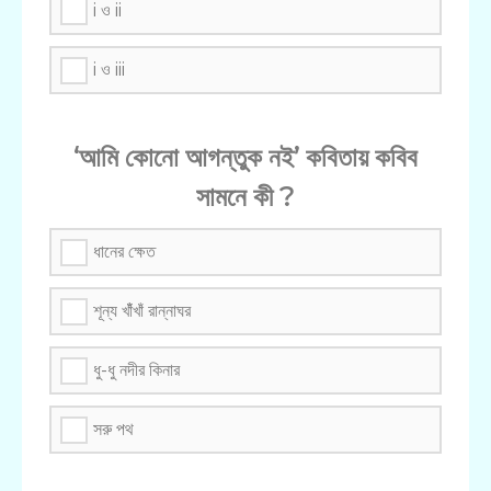
i ও ii
i ও iii
‘আমি কোনো আগন্তুক নই’ কবিতায় কবিব
সামনে কী ?
ধানের ক্ষেত
শূন্য খাঁঁখাঁ রান্নাঘর
ধু-ধু নদীর কিনার
সরু পথ