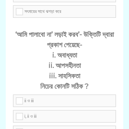
সৎমায়ের সাথে ঝগড়া করে
‘আমি পালাবো না’ লড়াই করব’- উক্তিটি দ্বারা
প্রকাশ পেয়েছে-
i. অবাধ্যতা
ii. আপসহীনতা
iii. সাহসিকতা
নিচের কোনটি সঠিক ?
ii ও iii
i, ii ও iii