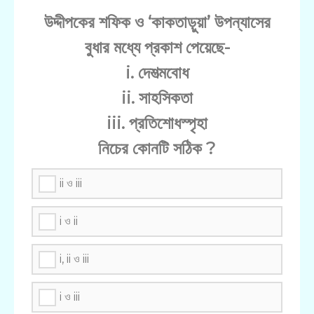
উদ্দীপকের শফিক ও ‘কাকতাড়ুয়া’ উপন্যাসের
বুধার মধ্যে প্রকাশ পেয়েছে-
i. দেশত্মবোধ
ii. সাহসিকতা
iii. প্রতিশোধস্পৃহা
নিচের কোনটি সঠিক ?
ii ও iii
i ও ii
i, ii ও iii
i ও iii