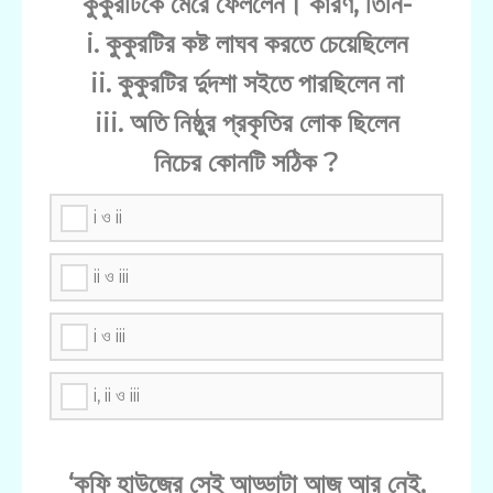
কুকুরটিকে মেরে ফেললেন। কারণ, তিনি-
i. কুকুরটির কষ্ট লাঘব করতে চেয়েছিলেন
ii. কুকুরটির র্দুদশা সইতে পারছিলেন না
iii. অতি নিষ্ঠুর প্রকৃতির লোক ছিলেন
নিচের কোনটি সঠিক ?
i ও ii
ii ও iii
i ও iii
i, ii ও iii
‘কফি হাউজের সেই আড্ডাটা আজ আর নেই,