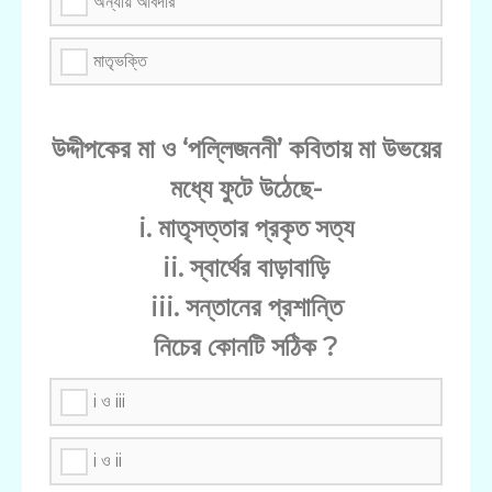
অন্যায় আবদার
মাতৃভক্তি
উদ্দীপকের মা ও ‘পল্লিজননী’ কবিতায় মা উভয়ের
মধ্যে ফুটে উঠেছে-
i. মাতৃসত্তার প্রকৃত সত্য
ii. স্বার্থের বাড়াবাড়ি
iii. সন্তানের প্রশান্তি
নিচের কোনটি সঠিক ?
i ও iii
i ও ii