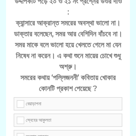
উদ্দীপকটি পড়ে ২০ ও ২১ নং প্রশ্নের উওর দাও
:
ক্যান্সারে আক্রান্ত সমরের অবস্থা ভালো না।
ডাক্তার বলেছেন, সমর আর বেশিদিন বাঁচবে না।
সমর মাকে বলে ভালো হয়ে খেলতে গেলে মা যেন
নিষেধ না করেন। এ কথা শুনে মায়ের চোখে শুধু
অশ্রু।
সমরের কথায় ‘পল্লিজননী’ কবিতায় খোকার
কোনটি প্রকাশ পেয়েছে ?
বেয়াড়াপনা
স্নেহের আকুলতা