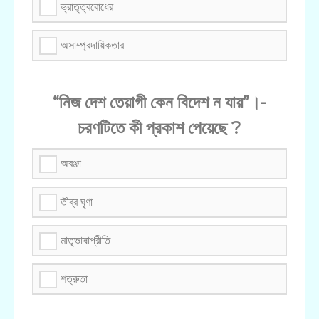
ভ্রাতৃত্ববোধের
অসাম্প্রদায়িকতার
“নিজ দেশ তেয়াগী কেন বিদেশ ন যায়”।-
চরণটিতে কী প্রকাশ পেয়েছে ?
অবঞ্জা
তীব্র ঘৃণা
মাতৃভাষাপ্রীতি
শত্রুতা