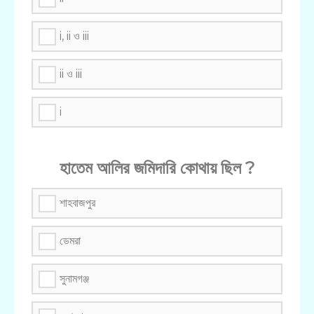
i, ii ও iii
ii ও iii
i
হাতেম আলির জমিদারি কোথায় ছিল ?
শাহবাজপুর
ডেমরা
সুনামগঞ্জ