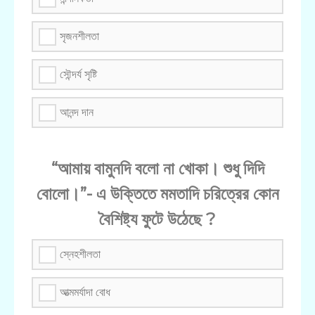
সৃজনশীলতা
সৌন্দর্য সৃষ্টি
আনন্দ দান
“আমায় বামুনদি বলো না খোকা। শুধু দিদি
বোলো।”- এ উক্তিতে মমতাদি চরিত্রের কোন
বৈশিষ্ট্য ফুটে উঠেছে ?
স্নেহশীলতা
আত্মমর্যাদা বোধ