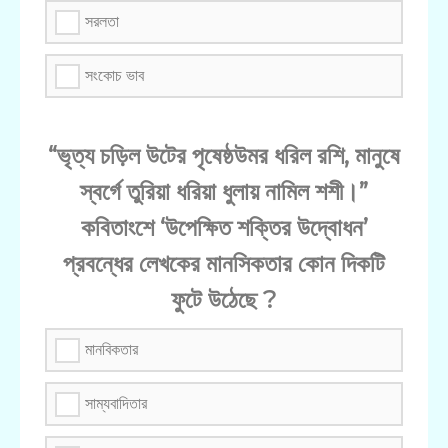
সরলতা
সংকোচ ভাব
“ভৃত্য চড়িল উটের পৃষেষ্ঠউমর ধরিল রশি, মানুষে
স্বর্গে তুরিয়া ধরিয়া ধুলায় নামিল শশী।”
কবিতাংশে ‘উপেক্ষিত শক্তির উদ্বোধন’
প্রবন্ধের লেখকের মানসিকতার কোন দিকটি
ফুটে উঠেছে ?
মানবিকতার
সাম্যবাদিতার