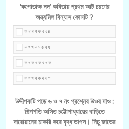
‘কপোতাক্ষ নদ’ কবিতায় প্রথম আট চরণের
অন্ত্যমিল বিন্যাস কোনটি ?
ক খ খ গ ক খ খ চ
ক খ খ ক ঘ ঙ ঘ ঙ
ক খ ক খ ক খ খ ক
ক খ খ গ ক খ খ গ
উদ্দীপকটি পড়ে ৬ ও ৭ নং প্রশ্নের উওর দাও :
শিল্পপতি অসিত চট্টোপাধ্যায়ের বাড়িতে
দারোয়ানের চাকরি করে বৃদ্ধ তাপস। নিচু জাতের