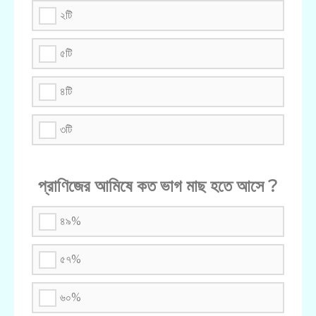
২টি
৫টি
৪টি
৩টি
প্রাণিজের আমিষে কত ভাগ মাছ হতে আসে ?
৪৯%
৫৭%
৬০%