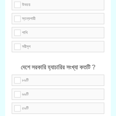
উভচয়
স্তন্যপায়ী
পাখি
সরীসৃপ
দেশে সরকারি হ্যাচারির সংখ্যা কতটি ?
৮৬টি
৬৬টি
৫৬টি