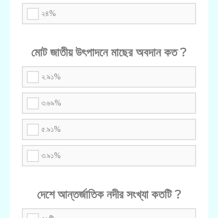
২৪%
মোট জাতীয় উৎপাদনে মাছের অবদান কত ?
২.৯১%
৩.৬৯%
৫.৯১%
৩.৯১%
দেশে আন্তর্জাতিক নদীর সংখ্যা কতটি ?