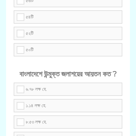
৫৬টি
৫৪টি
৫২টি
৫০টি
বাংলাদেশে উন্মুক্ত জলাশয়ের আয়তন কত ?
৬.৭৮ লক্ষ হে.
১.১৪ লক্ষ হে.
৮.৫৩ লক্ষ হে.