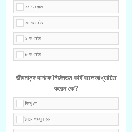
১১ নং সেক্টর
১০ নং সেক্টর
৯ নং সেক্টর
৮ নং সেক্টর
জীবনানন্দ দাশকে’নির্জনতম কবি’বলেেআখ্যায়িত
করেন কে?
বিষ্ণু দে
সৈয়দ শামসুল হক