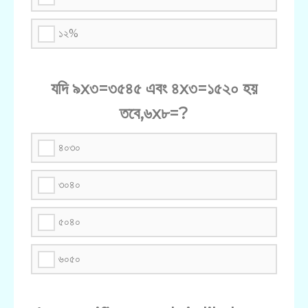
১২%
যদি ৯x৩=৩৫৪৫ এবং ৪x৩=১৫২০ হয়
তবে,৬x৮=?
৪০৩০
৩০৪০
৫০৪০
৬০৫০