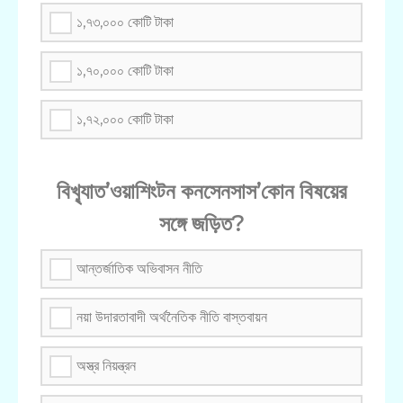
১,৭৩,০০০ কোটি টাকা
১,৭০,০০০ কোটি টাকা
১,৭২,০০০ কোটি টাকা
বিখ্যৃাত’ওয়াশিংটন কনসেনসাস’কোন বিষয়ের
সঙ্গে জড়িত?
আন্তর্জাতিক অভিবাসন নীতি
নয়া উদারতাবাদী অর্থনৈতিক নীতি বাস্তবায়ন
অস্ত্র নিয়ন্ত্রন