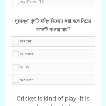
শুদ্ধ জীবনযাপন রীতি
দূরবস্থা শব্দটি সন্ধি বিচ্ছেদ করা হলে নিচের
কোনটি পাওয়া যায়?
দুর+বস্থা
দুঃ+অবস্থা
দূর+বস্থা
দুর+অবস্থা
Cricket is kind of play -It is