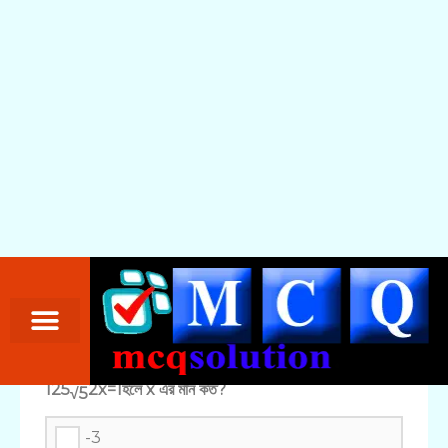
125
2x=1হলে x এর মান কত?
√5
-3