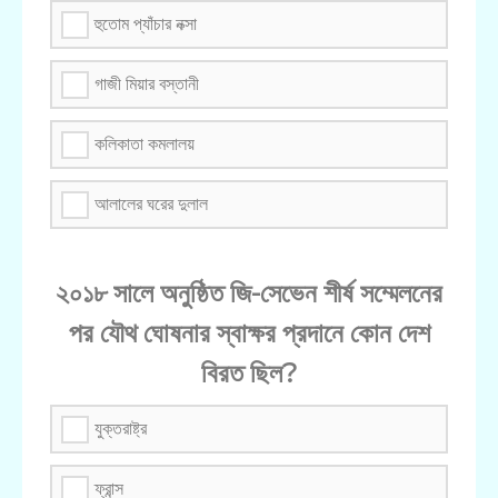
হুতোম প্যাঁচার নক্সা
গাজী মিয়ার বস্তানী
কলিকাতা কমলালয়
আলালের ঘরের দুলাল
২০১৮ সালে অনুষ্ঠিত জি-সেভেন শীর্ষ সম্মেলনের
পর যৌথ ঘোষনার স্বাক্ষর প্রদানে কোন দেশ
বিরত ছিল?
যুক্তরাষ্ট্র
ফ্রান্স