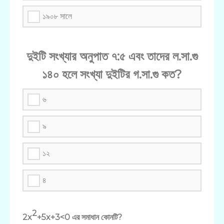
১৯০৮ সালে
দুইটি সংখ্যার অনুপাত ৭:৫ এবং তাদের ল.সা.গু
১৪০ হলে সংখ্যা দুইটির গ.সা.গু কত?
৬
৯
১২
৪
2
2x
+5x+3<0 এর সমাধান কোনটি?