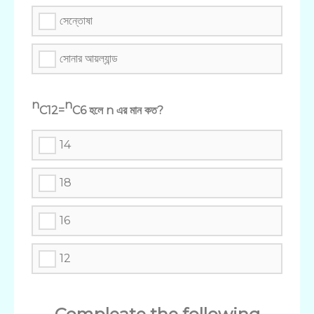
সেন্তোষা
সোনার আয়ল্যান্ড
n
n
C12=
C6 হলে n এর মান কত?
14
18
16
12