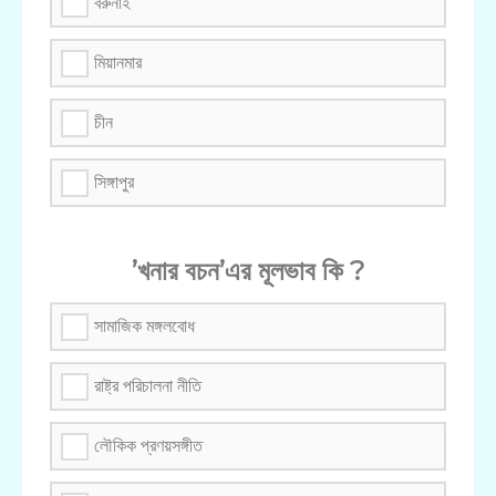
বরুনাই
মিয়ানমার
চীন
সিঙ্গাপুর
’খনার বচন’এর মূলভাব কি ?
সামাজিক মঙ্গলবোধ
রাষ্ট্র পরিচালনা নীতি
লৌকিক প্রণয়সঙ্গীত