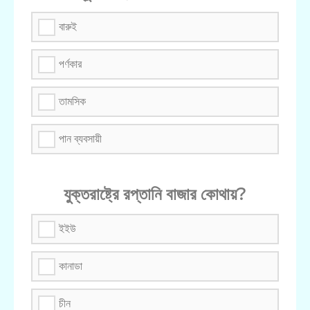
বারুই
পর্ণকার
তামসিক
পান ব্যবসায়ী
যুক্তরাষ্ট্রে রপ্তানি বাজার কোথায়?
ইইউ
কানাডা
চীন