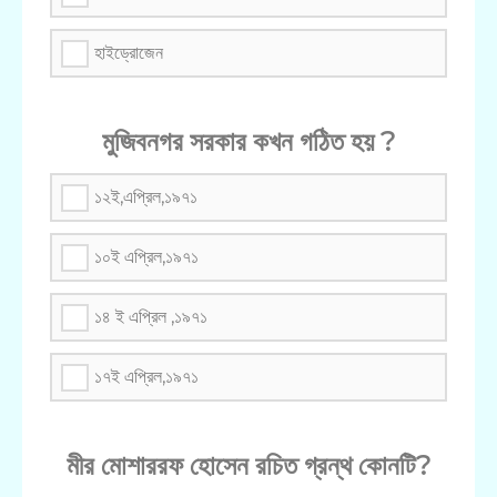
হাইড্রোজেন
মুজিবনগর সরকার কখন গঠিত হয় ?
১২ই,এপ্রিল,১৯৭১
১০ই এপ্রিল,১৯৭১
১৪ ই এপ্রিল ,১৯৭১
১৭ই এপ্রিল,১৯৭১
মীর মোশাররফ হোসেন রচিত গ্রন্থ কোনটি?