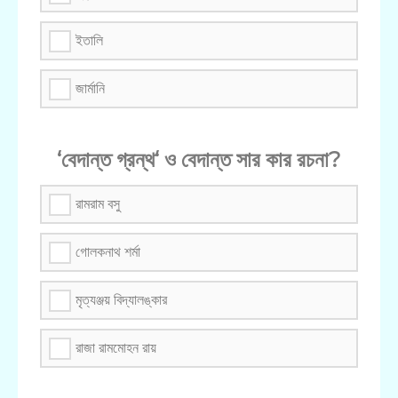
ইতালি
জার্মানি
‘বেদান্ত গ্রন্থ‘ ও বেদান্ত সার কার রচনা?
রামরাম বসু
গোলকনাথ শর্মা
মৃত্যঞ্জয় বিদ্যালঙ্কার
রাজা রামমোহন রায়