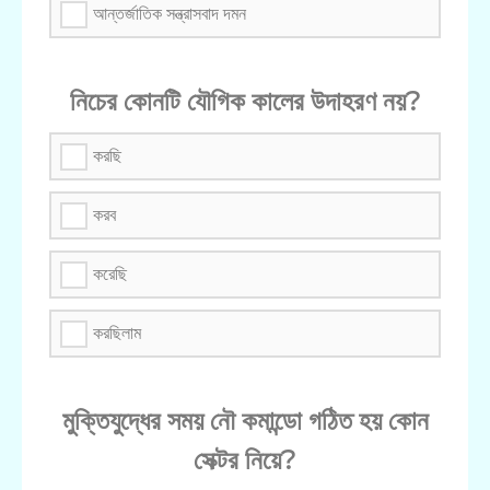
আন্তর্জাতিক সন্ত্রাসবাদ দমন
নিচের কোনটি যৌগিক কালের উদাহরণ নয়?
করছি
করব
করেছি
করছিলাম
মুক্তিযুদ্ধের সময় নৌ কমান্ডো গঠিত হয় কোন
সেক্টর নিয়ে?