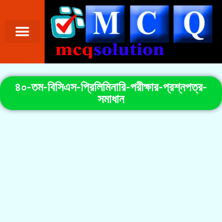
৪০-তম-বিসিএস-প্রিলিমিনারি-পরীক্ষার-প্রশ্নপত্র-
সমাধান