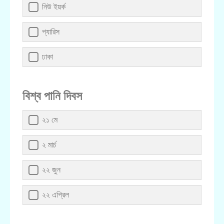
নিউ ইয়র্ক
প্যারিস
ঢাকা
বিশ্ব পানি দিবস
২১ মে
২ মার্চ
২২ জুন
২২ এপ্রিল