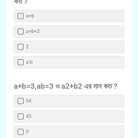
কত ?
a+b
a+b+2
2
a-b
a+b=3,ab=3 ও a2+b2 এর মান কত ?
54
45
0