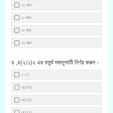
৩২ বছর
১০ বছর
১৪ বছর
২৬ বছর
৪ ,৪(২/১)২ এর বতুর্থ সমানুপাতী নির্ণয় করুন -
২ ২/১
২(১/৪)
৬(১/৪)
৩(২/১)