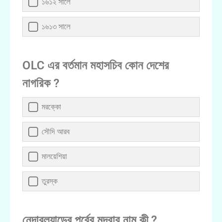
১৬১২ সালে
১৬১৩ সালে
OLC এর বর্তমান মহাসচিব কোন দেশের
নাগরিক ?
মরক্কো
সৌদি আরব
মালয়েশিয়া
তুরস্ক
নেদারল্যান্ডের পূর্বের মুদ্রার নাম কী ?