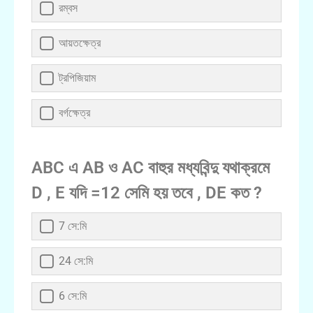
রম্বস
আয়তক্ষেত্র
ট্রপিজিয়াম
বর্গক্ষেত্র
ABC ‍এ AB ও AC বাহুর মধ্যবিন্দু যথাক্রমে
D , E যদি =12 সেমি হয় তবে , DE কত ?
7 সে:মি
24 সে:মি
6 সে:মি