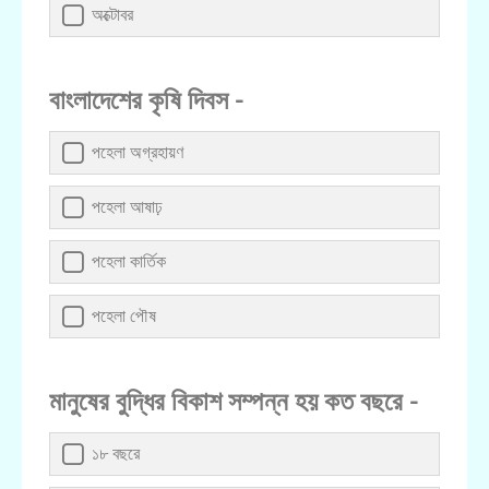
অক্টোবর
বাংলাদেশের কৃষি দিবস -
পহেলা অগ্রহায়ণ
পহেলা আষাঢ়
পহেলা কার্তিক
পহেলা পৌষ
মানুষের বুদ্ধির বিকাশ সম্পন্ন হয় কত বছরে -
১৮ বছরে