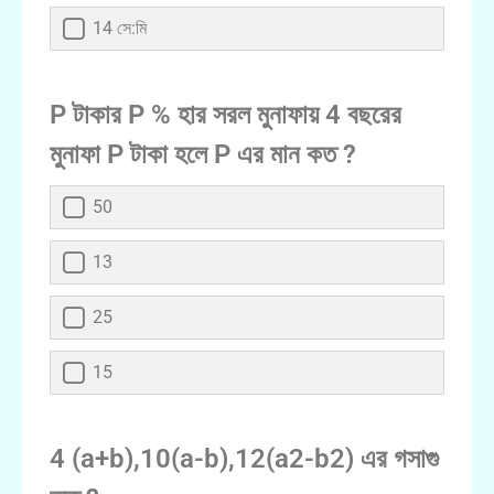
14 সে:মি
P টাকার P % হার সরল মুনাফায় 4 বছরের
মুনাফা P টাকা হলে P এর মান কত ?
50
13
25
15
4 (a+b),10(a-b),12(a2-b2) এর গসাগু