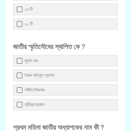
১৩ টি
১০ টি
জাতীয় স্মৃতিসৌধের স্থাপিত কে ?
মূনাল হক
সৈয়দ মাইনুল হোসেন
শামীম সিকদার
হামিদুর রহমান
প্রথম মহিলা জাতীয় অধ্যাপকের নাম কী ?