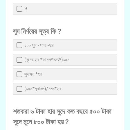
9
সুদ নির্ণয়ের সূত্র কি ?
১০০ সুদ - সময় -হার
(সুদের হার *আসল*সময়*)১০০
সুদাসল *হার
(১০০*সুদাসল)/সময়*হার
শতকরা ৬ টাকা হার সুদে কত বছরে ৫০০ টাকা
সুদে মুলে ৮০০ টাকা হয় ?