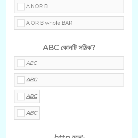
A NOR B
A OR B whole BAR
ABC কোনটি সঠিক?
ABC
ABC
ABC
ABC
http হলো-