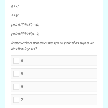
a++;
++a;
printf("%d",--a);
printf("%d",a--);
instruction গুলো excute হলে ১ম printf এর জন্য a এর
মান display হবে?
6
9
8
7