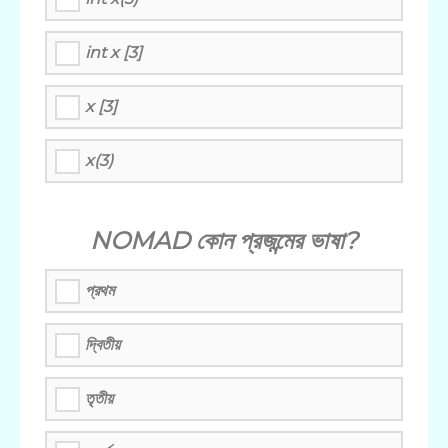
int x [3]
x [3]
x(3)
NOMAD কোন প্রজন্মের ভাষা?
প্রথম
দ্বিতীয়
তৃতীয়