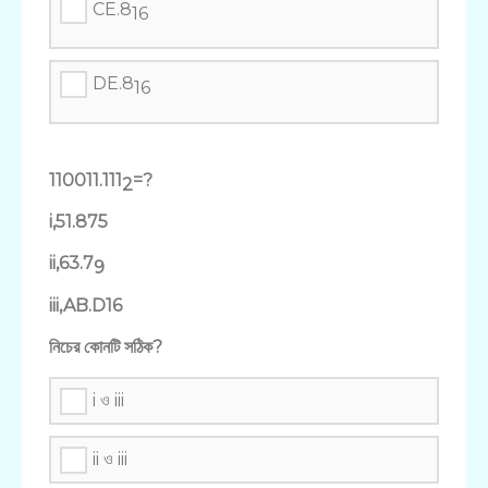
CE.8
16
DE.8
16
110011.111
=?
2
i,51.875
ii,63.7
9
iii,AB.D16
নিচের কোনটি সঠিক?
i ও iii
ii ও iii