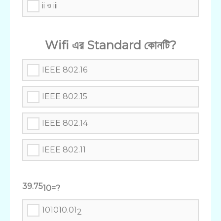
ii ও iii
Wifi এর Standard কোনটি?
IEEE 802.16
IEEE 802.15
IEEE 802.14
IEEE 802.11
39.75
10=?
101010.01
2