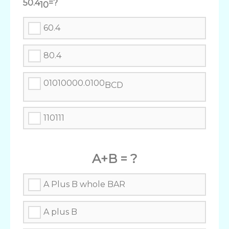
50.4
=?
10
60.4
80.4
01010000.0100
BCD
110111
A+B = ?
A Plus B whole BAR
A plus B