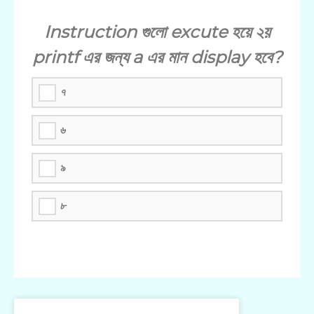
Instruction গুলো excute হয়ে ২য়
printf এর জন্য a এর মান display হবে?
৭
৬
৯
৮