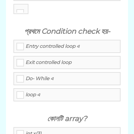
প্রথমে Condition check হয়-
Entry controlled loop এ
Exit controlled loop
Do- While এ
loop এ
কোনটি array?
int x(3)