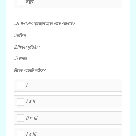
চতুর্থ
RDBMS ব্যবহৃত হতে পারে কোথায়?
i.অফিস
ii.শিক্ষা প্রতিষ্ঠান
iii.বাসায়
নিচের কোনটি সঠিক?
i
i ও ii
ii ও iii
i ও iii