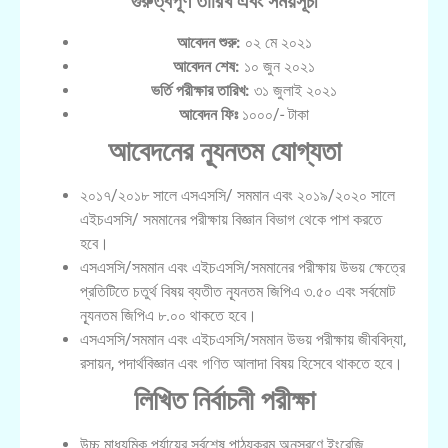
গুরুত্বপূর্ণ তারিখ এবং সময়সূচী
আবেদন শুরু:
০২ মে ২০২১
আবেদন শেষ:
১০ জুন ২০২১
ভর্তি পরীক্ষার তারিখ:
৩১ জুলাই ২০২১
আবেদন ফিঃ
১০০০/- টাকা
আবেদনের ন্যূনতম যােগ্যতা
২০১৭/২০১৮ সালে এসএসসি/ সমমান এবং ২০১৯/২০২০ সালে
এইচএসসি/ সমমানের পরীক্ষায় বিজ্ঞান বিভাগ থেকে পাশ করতে
হবে।
এসএসসি/সমমান এবং এইচএসসি/সমমানের পরীক্ষায় উভয় ক্ষেত্রে
প্রতিটিতে চতুর্থ বিষয় ব্যতীত ন্যূনতম জিপিএ ৩.৫০ এবং সর্বমােট
ন্যূনতম জিপিএ ৮.০০ থাকতে হবে।
এসএসসি/সমমান এবং এইচএসসি/সমমান উভয় পরীক্ষায় জীববিদ্যা,
রসায়ন, পদার্থবিজ্ঞান এবং গণিত আলাদা বিষয় হিসেবে থাকতে হবে।
লিখিত নির্বাচনী পরীক্ষা
উচ্চ মাধ্যমিক পর্যায়ের সর্বশেষ পাঠ্যক্রম অনুসরণে ইংরেজি,