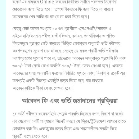
রকেট এর মাধ্যমে Online ফরমের নির্ধারিত স্থানে প্রদত্ত নির্দেশনা
মোতাবেক জমা দিতে হবে। তাৎক্ষণিকভাবে ফি জমা দিতে না পারলে
আবেদনের শেষ তারিখের মাধ্যে তা জমা দিতে হবে।
যেহতু মোট আসন সংখ্যার ১০ গুণ প্রার্থীকে এসএসএসি/সমমান ও
এইচএসসি/সমমান পরীক্ষার জীববিজ্ঞান, রসায়ন, পদার্থবিজ্ঞান ও গণিত
বিষয়সমূহে প্রাপ্ত মোট নম্বরের ভিত্তি মেধাক্রম অনুযায়ী ভর্তি পরীক্ষায়
অংশগ্রহণের সুযোগ দেওয়া হবে, সেহেতু যে সকল প্রার্থী ভর্তি পরীক্ষায়
অংশগ্রহণের সুযোগ পাবে না, তাদেরকে আবেদন সংক্রান্ত প্রসেসি ফি বাবদ
৩০০/- টাকা কেটে রেখে অবশিষ্ট ৭০০/- টাকা ফেরৎ দেওয়া হবে। এজন্য
আবেদনের সময় অনলাইন ফরমের নির্ধারিত স্থানে নগদ, বিকাশ বা রকেট এর
অবশ্যই একটি নিজস্ব একাউন্ট নম্বর দিতে হবে, যার মাধ্যমে
আবেদনকারীকে টাকা ফেরৎ দেওয়া হবে।
আবেদন ফি এবং ভর্তি জমাদানের প্রক্রিয়া
১/ ভর্তি পরীক্ষার ওয়েবসাইটে পেমেন্ট পদ্ধতি হিসেবে নগদ, বিকাশ বা রকেট
এর যেকোন একটি মাধ্যমকে সিলেক্ট করলে যে স্ক্রিন/ইন্টারফেস আসবে তাতে
মোবাইল ব্যাংকিং একাউন্টের নম্বর দিতে এবং শরতাবলীতে সম্মতি দিয়ে
প্রবর্তী ধাপে যেতে হবে।