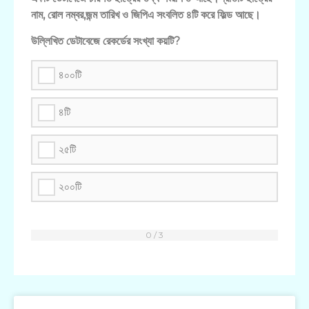
নাম, রোল নম্বর,জন্ম তারিখ ও জিপিএ সংবলিত ৪টি করে ফিল্ড আছে।
উল্লিখিত ডেটাবেজে রেকর্ডের সংখ্যা কয়টি?
৪০০টি
৪টি
২৫টি
২০০টি