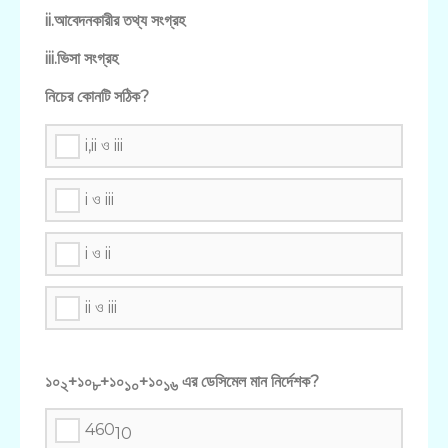
ii.আবেদনকারীর তথ্য সংগ্রহ
iii.ভিসা সংগ্রহ
নিচের কোনটি সঠিক?
i,ii ও iii
i ও iii
i ও ii
ii ও iii
১০
+১০
+১০
+১০
এর ডেসিমেল মান নির্দেশক?
২
৮
১০
১৬
460
10