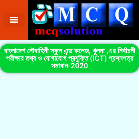
বাংলাদেশ নৌবাহিনী স্কুল এন্ড কলেজ, খুলনা ,এর নির্বাচনী
পরীক্ষার তথ্য ও যোগাযোগ প্রযুক্তি (ICT) প্রশ্নপত্র
সমাধান-2020