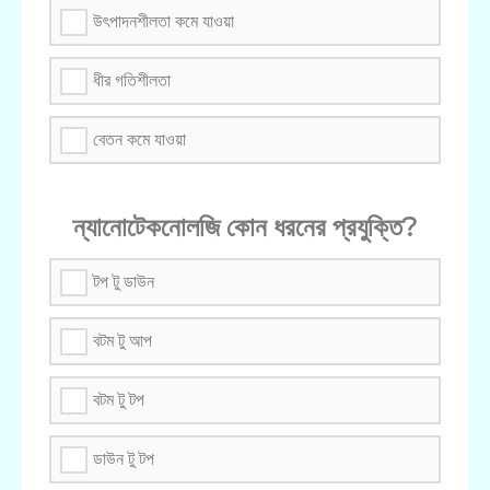
উৎপাদনশীলতা কমে যাওয়া
ধীর গতিশীলতা
বেতন কমে যাওয়া
ন্যানোটেকনোলজি কোন ধরনের প্রযুক্তি?
টপ টু ডাউন
বটম টু আপ
বটম টু টপ
ডাউন টু টপ