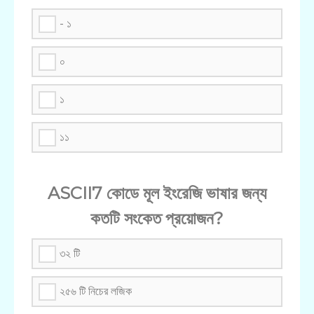
- ১
০
১
১১
ASCII7 কোডে মূল ইংরেজি ভাষার জন্য
কতটি সংকেত প্রয়োজন?
৩২ টি
২৫৬ টি নিচের লজিক