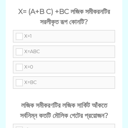
X= (A+B C) +BC লজিক সমীকরনটির
সরলীকৃত রূপ কোনটি?
X=1
X=ABC
X=0
X=BC
লজিক সমীকরণটির লজিক সার্কিট আঁকতে
সর্বনিম্ন কতটি মৌলিক গেটের প্রয়োজন?