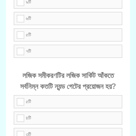
৯টি
৬টি
৫টি
৭টি
লজিক সমীকরণটির লজিক সার্কিট আঁকতে
সর্বনিম্ন কতটি ন্যন্ড গেটের প্রয়োজন হয়?
৫টি
৪টি
৩টি