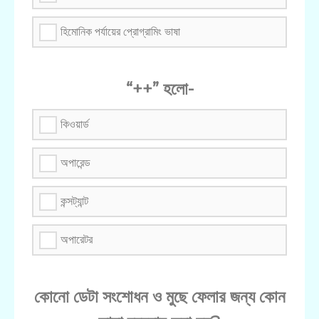
হিমোনিক পর্যায়ের প্রোগ্রামিং ভাষা
“++” হলো-
কিওয়ার্ড
অপারেন্ড
কন্সট্যান্ট
অপারেটর
কোনো ডেটা সংশোধন ও মুছে ফেলার জন্য কোন