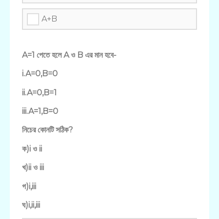
A+B
A=1 পেতে হলে A ও B এর মান হবে-
i.A=0,B=0
ii.A=0,B=1
iii.A=1,B=0
নিচের কোনটি সঠিক?
ক)i ও ii
খ)ii ও iii
গ)i,iii
ঘ)i,ii,iii