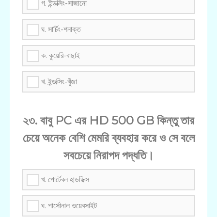
গ. ইন্ডক্সিং-সাজানো
ঘ. সার্চিং-শনাক্ত
ক. কুয়েরি-বাছাই
খ. ইন্ডক্সিং-খুঁজা
২৩. বাবু PC এর HD 500 GB কিন্তু তার
চেয়ে অনেক বেশি মেমরি ব্যবহার করে ও সে বলে
সবচেয়ে নিরাপদ পদ্ধতি।
খ. পোর্টেবল হাডডিক্স
ঘ. পার্সোনাল ওয়েবসাইট