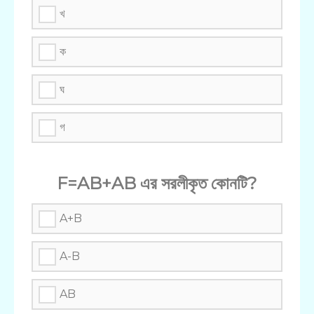
খ
ক
ঘ
গ
F=AB+AB এর সরলীকৃত কোনটি?
A+B
A-B
AB