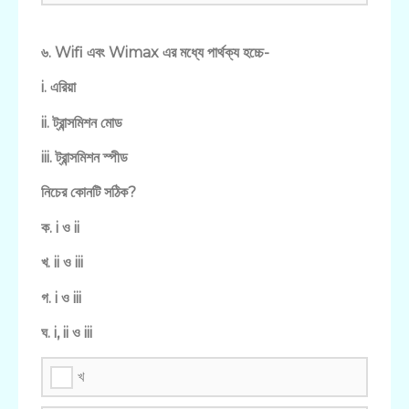
৬. Wifi এবং Wimax এর মধ্যে পার্থক্য হচ্চে-
i. এরিয়া
ii. ট্রান্সমিশন মোড
iii. ট্রান্সমিশন স্পীড
নিচের কোনটি সঠিক?
ক. i ও ii
খ. ii ও iii
গ. i ও iii
ঘ. i, ii ও iii
খ