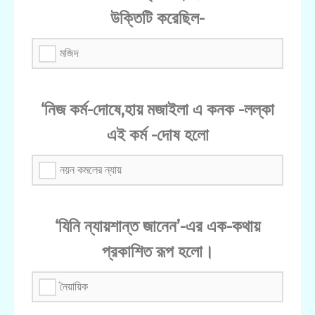
উক্তিটি করেছিল-
মজিদ
‘নিজ কর্ম-দোষে,হায় মজাইলা এ কনক -লল্কা
এই কর্ম -দোষ হলো
নয়ন কমলের ন্যায়
‘যিনি ন্যায়শান্ত জানেন’-এর এক-কথায়
প্রকাশিত রূপ হলো।
নৈয়ায়িক