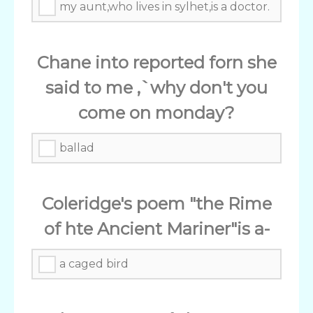
my aunt,who lives in sylhet,is a doctor.
Chane into reported forn she
said to me ,`why don't you
come on monday?
ballad
Coleridge's poem "the Rime
of hte Ancient Mariner"is a-
a caged bird