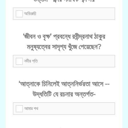
অভিরুচি
‘জীবন ও বৃক্ষ’ প্রবন্ধে রবীন্দ্রনাথ ঠাকুর
মনুষ্যত্বের সাদৃশ্য খুঁজে পেয়েছেন?
নদীর গতি
‘আত্নাকে চিনিলেই আত্ননির্ভরতা আসে --
উদ্ধতিটি যে রচনার অন্তর্গত-
আমার পথ