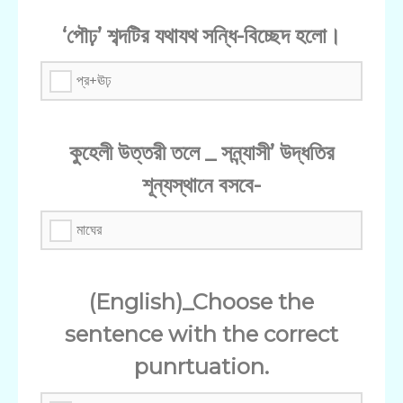
‘পৌঢ়’ শব্দটির যথাযথ সন্ধি-বিচ্ছেদ হলো।
প্র+ঊঢ়
কুহেলী উত্তরী তলে _ সন্ন্যাসী’ উদ্ধতির
শূন্যস্থানে বসবে-
মাঘের
(English)_Choose the
sentence with the correct
punrtuation.