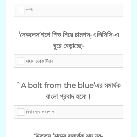
পাখি
‘নেকলেস’গল্পে শিশু নিয়ে চামপস্-এলিসিসি-এ
ঘুরে বেড়াচ্ছে-
মাদাম ফোরসটিয়ার
`A bolt from the blue’এর সমার্থক
বাংলা প্রবাদ হলো।
বিনা মেঘে বজ্রপাত
‘উত্তম ‘শব্দের সমার্থক শব্দ নয়-