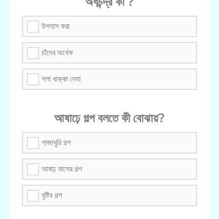
অর্ধচন্দ্র কী ?
উপহাস করা
চাঁদের অর্ধেক
গলা ধাক্কা দেযা
আষাঢ়ে গল্প বলতে কী বোঝায়?
গাজাখুরি গল্প
আষাঢ় মাসের গল্প
বৃষ্টির গল্প