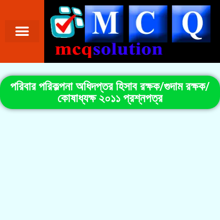
পরিবার পরিকল্পনা অধিদপ্তর হিসাব রক্ষক/গুদাম রক্ষক/
কোষাধ্যক্ষ ২০১১ প্রশ্নপত্র