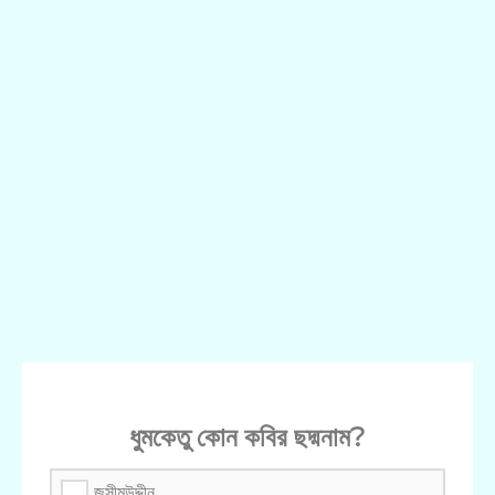
ধুমকেতু কোন কবির ছদ্মনাম?
জসীমউদ্দীন