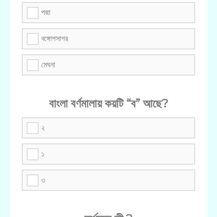
পদ্মা
বঙ্গোপসাগর
মেঘনা
বাংলা বর্ণমালায় কয়টি “ব” আছে?
২
১
৩