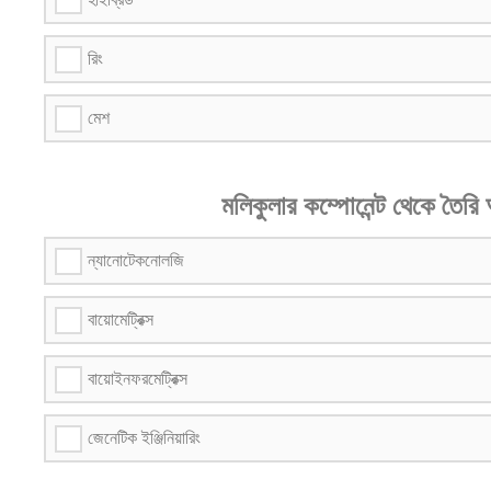
রিং
মেশ
মলিকুলার কম্পোনেন্ট থেকে তৈরি
ন্যানোটেকনোলজি
বায়োমেট্রিক্স
বায়োইনফরমেট্রিক্স
জেনেটিক ইঞ্জিনিয়ারিং