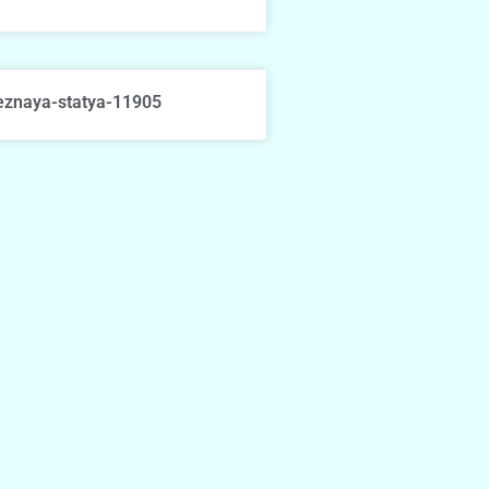
eznaya-statya-11905