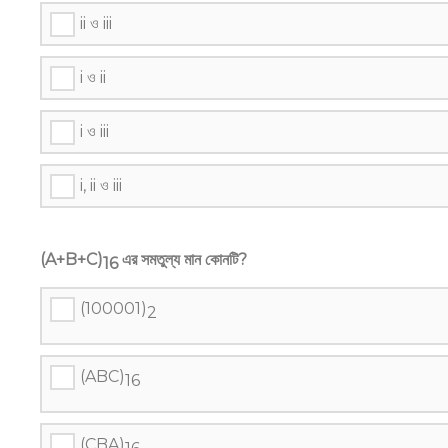
ii ও iii
i ও ii
i ও iii
i, ii ও iii
(A+B+C)
এর সমতুল্য মান কোনটি?
16
(100001)
2
(ABC)
16
(CBA)