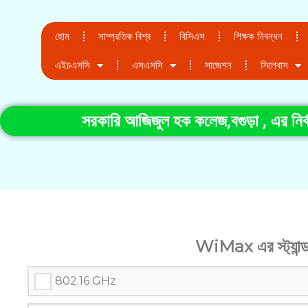
হোম
সাম্প্রতিক বিশ্ব
বিসিএস
শিক্ষক নিবন্ধন
এইচএসসি
এসএসসি
সাজেশন
সিলেবাস
সরকারি আজিজুল হক কলেজ,বগুড়া , এর নির্ব
WiMax এর স্ট্যান্ড
802.16 GHz