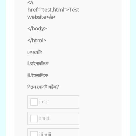
<a
href="test,html">Test
website</a>
</body>
</html>
i.ফরমেটিং
ii.হাইপারলিংক
iii.ইমেজলিংক
নিচের কোনটি সঠিক?
i ও ii
ii ও iii
i,ii ও iii