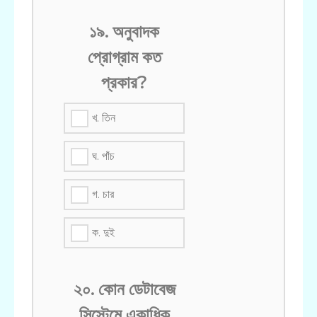
১৯. অনুবাদক
প্রোগ্রাম কত
প্রকার?
খ. তিন
ঘ. পাঁচ
গ. চার
ক. দুই
২০. কোন ডেটাবেজ
সিস্টেমে একাধিক