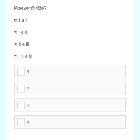
নিচের কোনটি সঠিক?
ক. i ও ii
খ. i ও iii
গ. ii ও iii
ঘ. i, ii ও iii
গ
ক
ঘ
খ