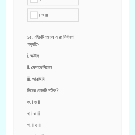
i ও iii
১৫. এইচটিএমএল এ রং নির্ধারণ
পদ্ধতি-
i. অক্টাল
ii. হেক্সাডেসিমেল
iii. আরজিবি
নিচের কোনটি সঠিক?
ক. i ও ii
খ. i ও iii
গ. ii ও iii