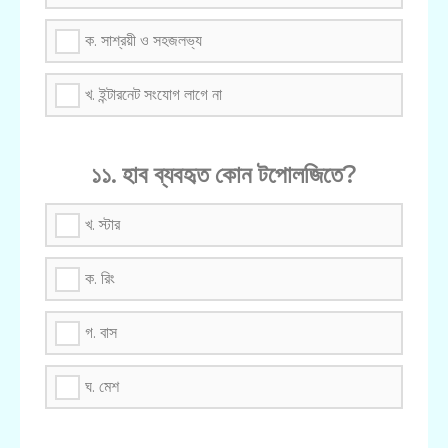
ক. সাশ্রয়ী ও সহজলভ্য
খ. ইন্টারনেট সংযোগ লাগে না
১১. হাব ব্যবহৃত কোন টপোলজিতে?
খ. স্টার
ক. রিং
গ. বাস
ঘ. মেশ