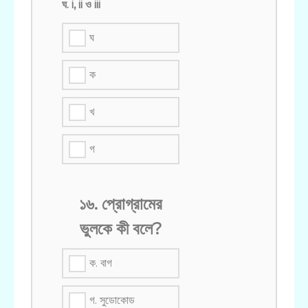
ঘ. i, ii ও iii
ঘ
ক
খ
গ
১৬. প্রোগ্রামের
ভুলকে কী বলে?
ক. বাগ
গ. সুডোকোড