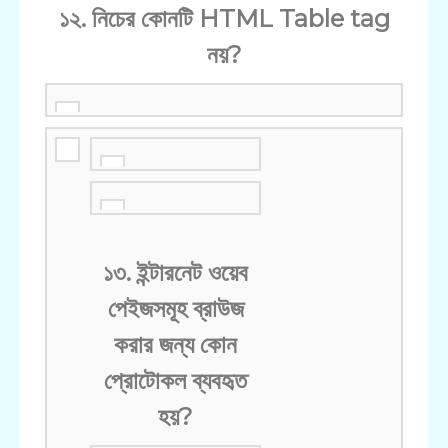
১২. নিচের কোনটি HTML Table tag
নয়?
১৩. ইন্টারনেট ওয়েব
পেইজসমূহ ব্রাউজ
করার জন্য কোন
প্রোটোকল ব্যবহৃত
হয়?