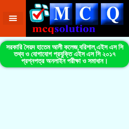
সরকারি সৈয়দ হাতেম আলী কলেজ,বরিশাল,এইস এস সি
তথ্য ও যোগাযোগ প্রযুক্তি এইস এস সি ২০১৭
প্রশ্নপত্র অনলাইন পরীক্ষা ও সমাধান।