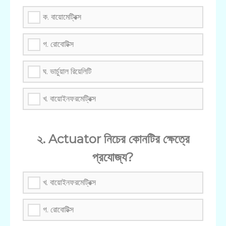
ক. বায়োমেট্রিক্স
গ. রোবোটিক্স
ঘ. ভার্চুয়াল রিয়েলিটি
খ. বায়োইনফরমেট্রিক্স
২. Actuator নিচের কোনটির ক্ষেত্রে
প্রযোজ্য?
খ. বায়োইনফরমেট্রিক্স
গ. রোবোটিক্স