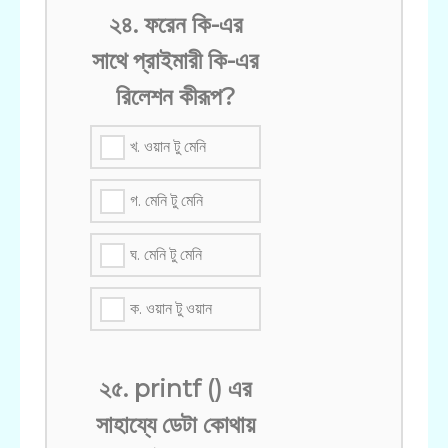
২৪. ফরেন কি-এর
সাথে প্রাইমারী কি-এর
রিলেশন কীরূপ?
খ. ওয়ান টু মেনি
গ. মেনি টু মেনি
ঘ. মেনি টু মেনি
ক. ওয়ান টু ওয়ান
২৫. printf () এর
সাহায্যে ডেটা কোথায়