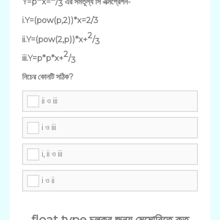
Y=p
x=
/
এর সমতূল্য সি এক্মপ্রেশন-
3
i.Y=(pow(p,2))*x=2/3
2
ii.Y=(pow(2,p))*x+
/
3
2
iii.Y=p*p*x+
/
3
নিচের কোনটি সঠিক?
ii ও iii
i ও iii
i, ii ও iii
i ও ii
float type চলকর জন্য মেমোরিতে কত