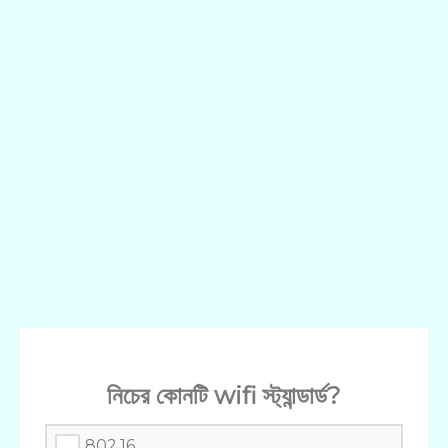
নিচের কোনটি wifi স্ট্যান্ডার্ড?
802.16