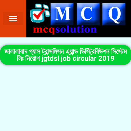
জালালাবাদ গ্যাস ট্রান্সমিসন এ্যান্ড ডিস্ট্রিবিউশন সিস্টেম
লিঃ নিয়োগ jgtdsl job circular 2019