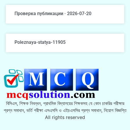
Проверка публикации · 2026-07-20
Poleznaya-statya-11905
বিসিএস, শিক্ষক নিবন্ধন, প্রাথমিক বিদ্যালয়ের শিক্ষকসহ যে কোন চাকরির পরীক্ষার
প্রশ্ন সমাধান, ভর্তি পরীক্ষা এসএসসি ও এইচএসসির প্রশ্ন সমাধান, নিয়োগ বিজ্ঞপ্তি
All rights reserved