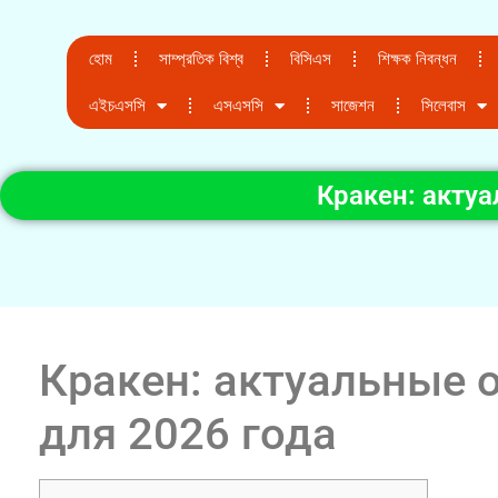
হোম
সাম্প্রতিক বিশ্ব
বিসিএস
শিক্ষক নিবন্ধন
এইচএসসি
এসএসসি
সাজেশন
সিলেবাস
Кракен: акту
Кракен: актуальные 
для 2026 года