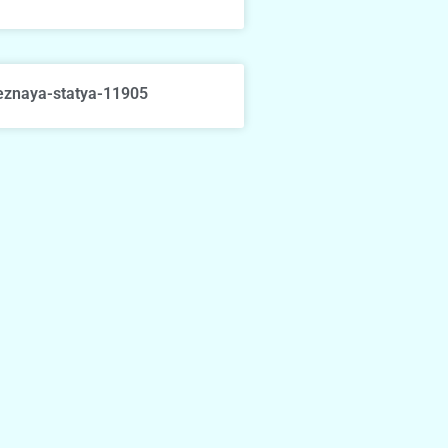
eznaya-statya-11905