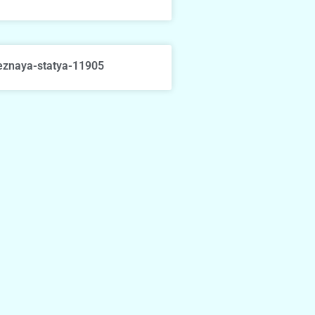
eznaya-statya-11905