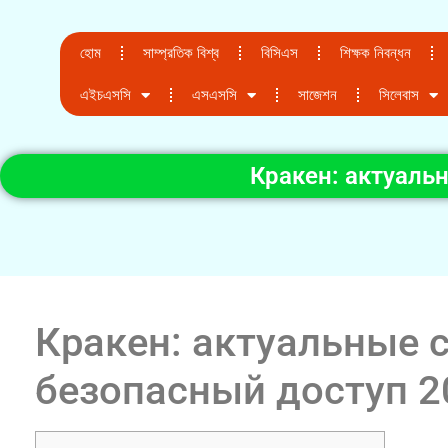
হোম
সাম্প্রতিক বিশ্ব
বিসিএস
শিক্ষক নিবন্ধন
এইচএসসি
এসএসসি
সাজেশন
সিলেবাস
Кракен: актуаль
Кракен: актуальные 
безопасный доступ 2