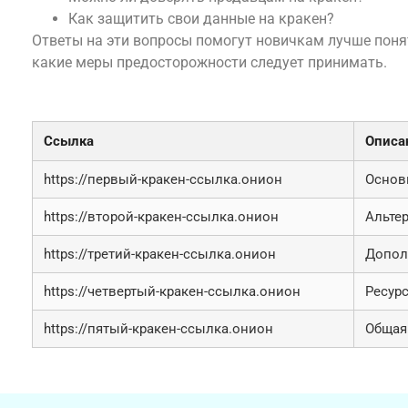
Как защитить свои данные на кракен?
Ответы на эти вопросы помогут новичкам лучше поня
какие меры предосторожности следует принимать.
Таблица актуальных ссылок на кракен
Ссылка
Описа
https://первый-кракен-ссылка.онион
Основ
https://второй-кракен-ссылка.онион
Альте
https://третий-кракен-ссылка.онион
Допол
https://четвертый-кракен-ссылка.онион
Ресур
https://пятый-кракен-ссылка.онион
Общая