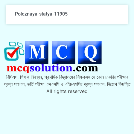
Poleznaya-statya-11905
বিসিএস, শিক্ষক নিবন্ধন, প্রাথমিক বিদ্যালয়ের শিক্ষকসহ যে কোন চাকরির পরীক্ষার
প্রশ্ন সমাধান, ভর্তি পরীক্ষা এসএসসি ও এইচএসসির প্রশ্ন সমাধান, নিয়োগ বিজ্ঞপ্তি
All rights reserved