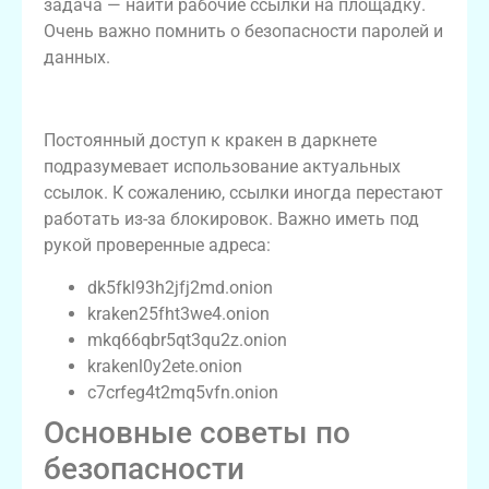
задача — найти рабочие ссылки на площадку.
Очень важно помнить о безопасности паролей и
данных.
Надежные ссылки на кракен
Постоянный доступ к кракен в даркнете
подразумевает использование актуальных
ссылок. К сожалению, ссылки иногда перестают
работать из-за блокировок. Важно иметь под
рукой проверенные адреса:
dk5fkl93h2jfj2md.onion
kraken25fht3we4.onion
mkq66qbr5qt3qu2z.onion
krakenl0y2ete.onion
c7crfeg4t2mq5vfn.onion
Основные советы по
безопасности