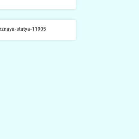
eznaya-statya-11905