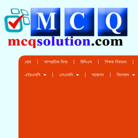
হোম
সাম্প্রতিক বিশ্ব
বিসিএস
শিক্ষক নিবন্ধন
এইচএসসি
এসএসসি
সাজেশন
সিলেবাস