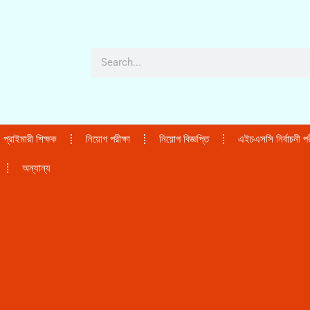
প্রাইমারী শিক্ষক
নিয়োগ পরীক্ষা
নিয়োগ বিজ্ঞপ্তি
এইচএসসি নির্বাচনী পরী
অন্যান্য