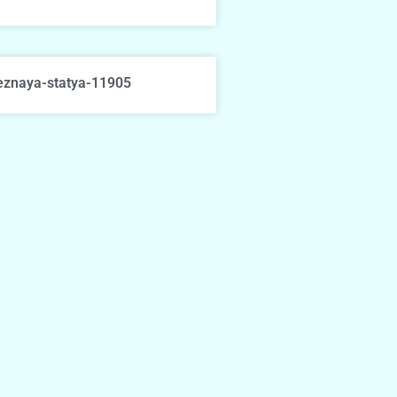
eznaya-statya-11905