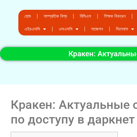
হোম
সাম্প্রতিক বিশ্ব
বিসিএস
শিক্ষক নিবন্ধন
এইচএসসি
এসএসসি
সাজেশন
সিলেবাস
Кракен: Актуальны
Кракен: Актуальные 
по доступу в даркнет