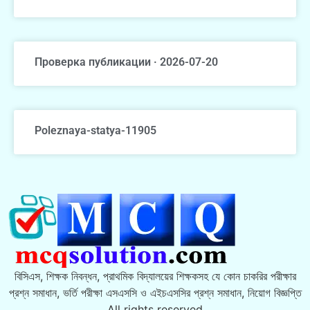
Проверка публикации · 2026-07-20
Poleznaya-statya-11905
বিসিএস, শিক্ষক নিবন্ধন, প্রাথমিক বিদ্যালয়ের শিক্ষকসহ যে কোন চাকরির পরীক্ষার
প্রশ্ন সমাধান, ভর্তি পরীক্ষা এসএসসি ও এইচএসসির প্রশ্ন সমাধান, নিয়োগ বিজ্ঞপ্তি
All rights reserved