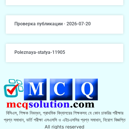
Проверка публикации · 2026-07-20
Poleznaya-statya-11905
বিসিএস, শিক্ষক নিবন্ধন, প্রাথমিক বিদ্যালয়ের শিক্ষকসহ যে কোন চাকরির পরীক্ষার
প্রশ্ন সমাধান, ভর্তি পরীক্ষা এসএসসি ও এইচএসসির প্রশ্ন সমাধান, নিয়োগ বিজ্ঞপ্তি
All rights reserved