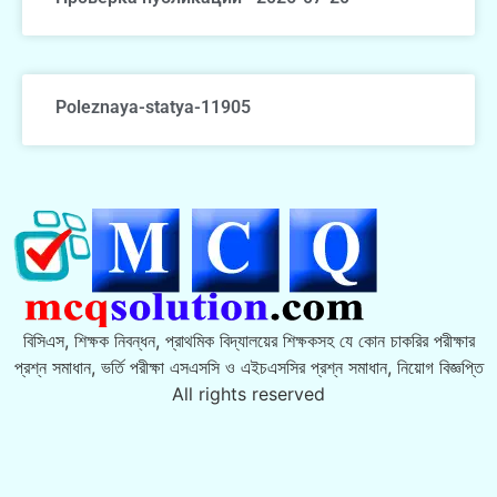
Poleznaya-statya-11905
বিসিএস, শিক্ষক নিবন্ধন, প্রাথমিক বিদ্যালয়ের শিক্ষকসহ যে কোন চাকরির পরীক্ষার
প্রশ্ন সমাধান, ভর্তি পরীক্ষা এসএসসি ও এইচএসসির প্রশ্ন সমাধান, নিয়োগ বিজ্ঞপ্তি
All rights reserved