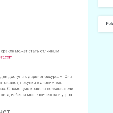
Pol
то кракен может стать отличным
2at.com
.
для доступа к даркнет-ресурсам. Она
иптовалют, покупки в анонимных
мах. С помощью кракена пользователи
кнета, избегая мошенничества и угроз
нет