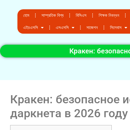
হোম
সাম্প্রতিক বিশ্ব
বিসিএস
শিক্ষক নিবন্ধন
এইচএসসি
এসএসসি
সাজেশন
সিলেবাস
Кракен: безопасн
Кракен: безопасное 
даркнета в 2026 году