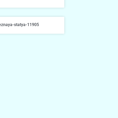
eznaya-statya-11905