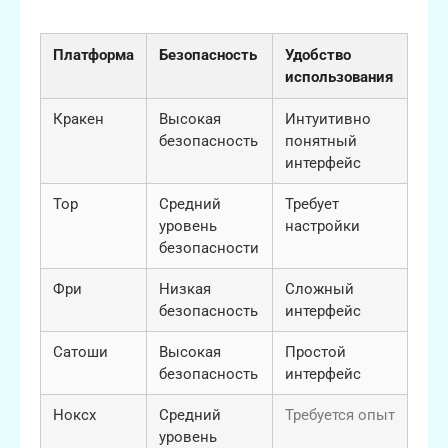
доступа к даркнету
Платформа
Безопасность
Удобство
использования
Кракен
Высокая
Интуитивно
безопасность
понятный
интерфейс
Тор
Средний
Требует
уровень
настройки
безопасности
Фри
Низкая
Сложный
безопасность
интерфейс
Сатоши
Высокая
Простой
безопасность
интерфейс
Ноксx
Средний
Требуется опыт
уровень