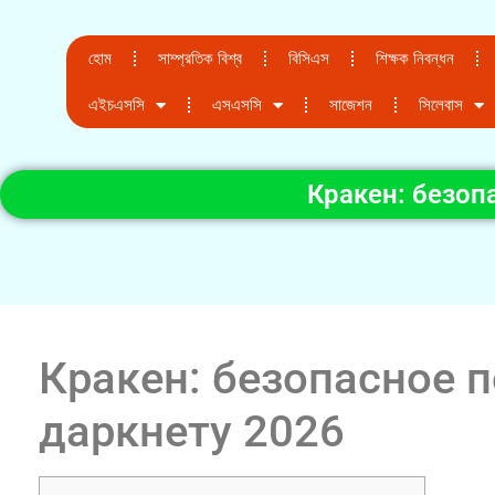
হোম
সাম্প্রতিক বিশ্ব
বিসিএস
শিক্ষক নিবন্ধন
এইচএসসি
এসএসসি
সাজেশন
সিলেবাস
Кракен: безоп
Кракен: безопасное 
даркнету 2026