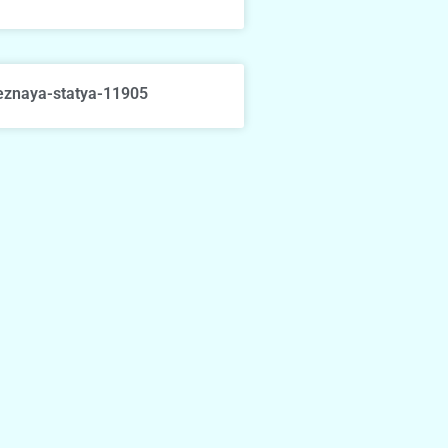
eznaya-statya-11905