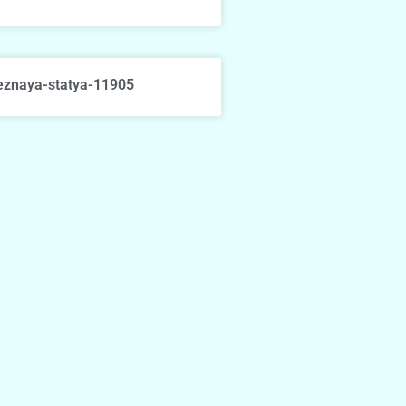
eznaya-statya-11905