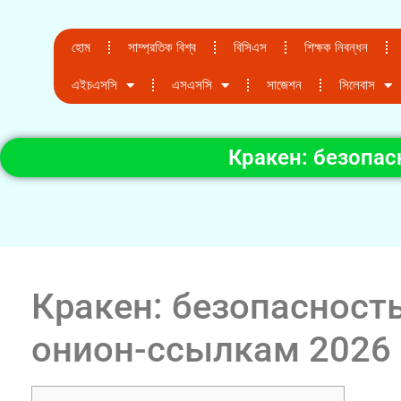
হোম
সাম্প্রতিক বিশ্ব
বিসিএস
শিক্ষক নিবন্ধন
এইচএসসি
এসএসসি
সাজেশন
সিলেবাস
Кракен: безопас
Кракен: безопасность
онион-ссылкам 2026