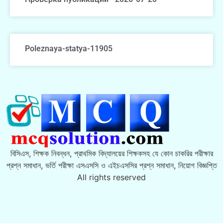
Poleznaya-statya-11905
বিসিএস, শিক্ষক নিবন্ধন, প্রাথমিক বিদ্যালয়ের শিক্ষকসহ যে কোন চাকরির পরীক্ষার
প্রশ্ন সমাধান, ভর্তি পরীক্ষা এসএসসি ও এইচএসসির প্রশ্ন সমাধান, নিয়োগ বিজ্ঞপ্তি
All rights reserved