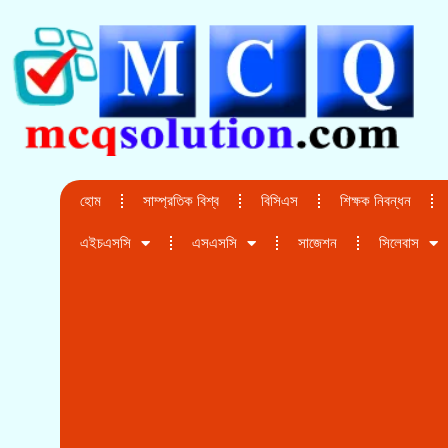
হোম
সাম্প্রতিক বিশ্ব
বিসিএস
শিক্ষক নিবন্ধন
এইচএসসি
এসএসসি
সাজেশন
সিলেবাস