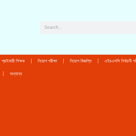
প্রাইমারী শিক্ষক
নিয়োগ পরীক্ষা
নিয়োগ বিজ্ঞপ্তি
এইচএসসি নির্বাচনী পরী
অন্যান্য