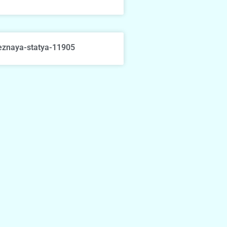
eznaya-statya-11905