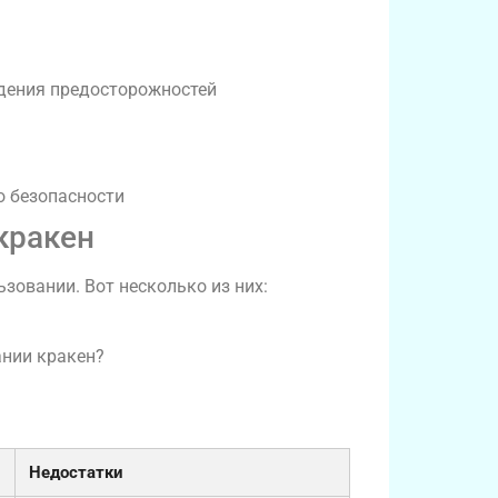
юдения предосторожностей
о безопасности
кракен
зовании. Вот несколько из них:
ании кракен?
Недостатки