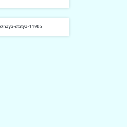
eznaya-statya-11905