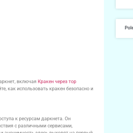
Pol
даркнет, включая
Кракен через тор
йте, как использовать кракен безопасно и
ступа к ресурсам даркнета. Он
ствия с различными сервисами,
 и анонимность здесь выходят на первый