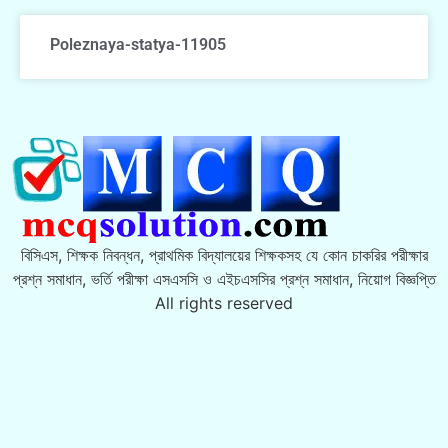
Poleznaya-statya-11905
বিসিএস, শিক্ষক নিবন্ধন, প্রাথমিক বিদ্যালয়ের শিক্ষকসহ যে কোন চাকরির পরীক্ষার
প্রশ্ন সমাধান, ভর্তি পরীক্ষা এসএসসি ও এইচএসসির প্রশ্ন সমাধান, নিয়োগ বিজ্ঞপ্তি
All rights reserved