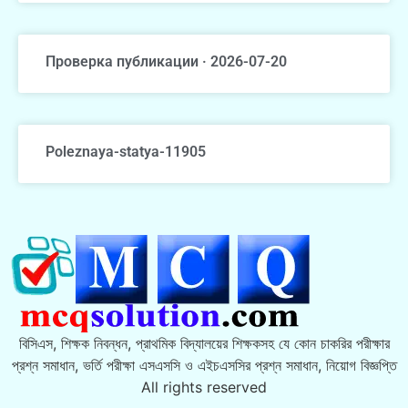
Проверка публикации · 2026-07-20
Poleznaya-statya-11905
বিসিএস, শিক্ষক নিবন্ধন, প্রাথমিক বিদ্যালয়ের শিক্ষকসহ যে কোন চাকরির পরীক্ষার
প্রশ্ন সমাধান, ভর্তি পরীক্ষা এসএসসি ও এইচএসসির প্রশ্ন সমাধান, নিয়োগ বিজ্ঞপ্তি
All rights reserved