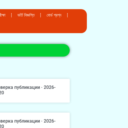
ক্ষা
ভর্তি বিজ্ঞপ্তি
বোর্ড প্রশ্ন
верка публикации · 2026-
20
верка публикации · 2026-
20