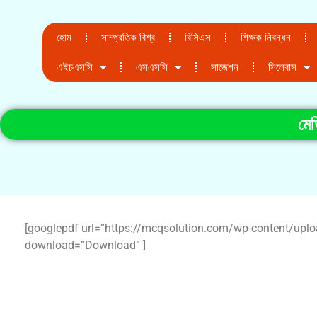
হোম
সাম্প্রতিক বিশ্ব
বিসিএস
শিক্ষক নিবন্ধন
এইচএসসি
এসএসসি
সাজেশন
সিলেবাস
মেড
[googlepdf url=”https://mcqsolution.com/wp-content/uploads
download=”Download” ]