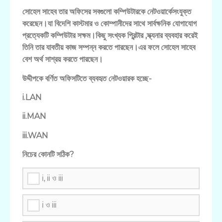
সোহেল সাহেব তার অফিসের সবগুলো কম্পিউটারকে নেটওয়ার্কেসংযুক্ত
করেছেন।যা বিদেশি কাস্টমার ও কোম্পানীদের সাথে সার্বক্ষনিক যোগাযোগ
প্রত্যেকটি কম্পিউটার সক্ষম।কিছু সংখ্যক প্রিন্টার ,স্ক্যনার ব্যবহার করেই
তিনি তার যাবতীয় কাজ সম্পন্ন করতে পারছেন।এর ফলে সোহেল সাহেব
বেশ অর্থ সাশ্রয় করতে পারছেন।
উদ্দীপকে বর্ণিত অফিসটিতে ব্যবহৃত নেটওয়ারক হচ্ছে-
i.LAN
ii.MAN
iii.WAN
নিচের কোনটি সঠিক?
i, ii ও iii
i ও iii