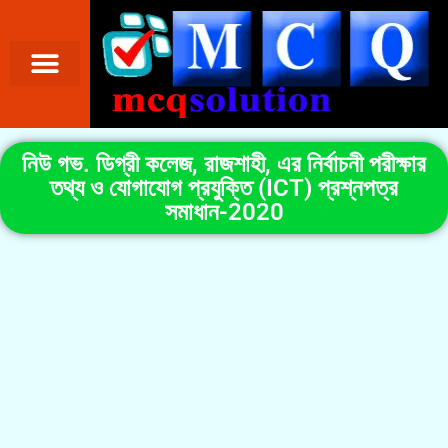
নিউ গভ. ডিগ্রী কলেজ, রাজশাহী, এর নির্বাচনী পরীক্ষার
তথ্য ও যোগাযোগ প্রযুক্তি (ICT) প্রশ্নপত্র
সমাধান-2020