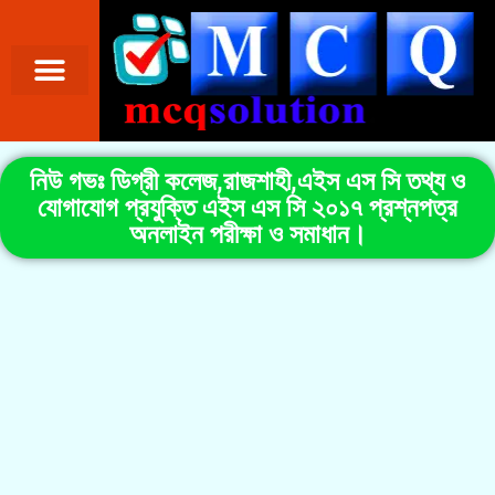
নিউ গভঃ ডিগ্রী কলেজ,রাজশাহী,এইস এস সি তথ্য ও
যোগাযোগ প্রযুক্তি এইস এস সি ২০১৭ প্রশ্নপত্র
অনলাইন পরীক্ষা ও সমাধান।