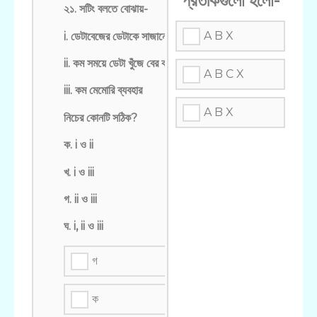
প্রতীকগুলো হলো-
২১. সটিং বলতে বোঝায়-
A B X
i. ডেটাবেজের ডেটাকে সাজানো
ii. কম সময়ে ডেটা খুঁজে বের করা
A B C X
iii. কম মেমোরি ব্যবহার
A B X
নিচের কোনটি সঠিক?
ক. i ও ii
খ. i ও iii
গ. ii ও iii
ঘ. i, ii ও iii
গ
ক