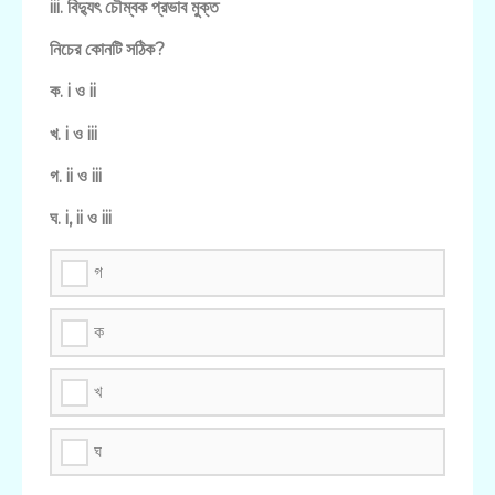
iii. বিদ্যুৎ চৌম্বক প্রভাব মুক্ত
নিচের কোনটি সঠিক?
ক. i ও ii
খ. i ও iii
গ. ii ও iii
ঘ. i, ii ও iii
গ
ক
খ
ঘ