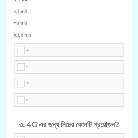
খ. i ও iii
গ.ii ও iii
ঘ. i, ii ও iii
ক
গ
খ
ঘ
৩. 4G এর জন্য নিচের কোনটি প্রয়োজন?