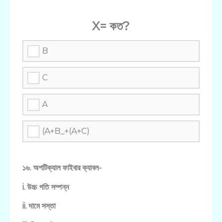
X= কত?
B
C
A
(A+B_+(A+C)
১৬. অপটিক্যাল ফাইবার ক্যাবল-
i. উচ্চ গতি সম্পন্ন
ii. দামে সস্তা