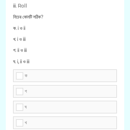
iii. Roll
নিচের কোনটি সঠিক?
ক. i ও ii
খ. i ও iii
গ. ii ও iii
ঘ. i, ii ও iii
ক
গ
ঘ
খ