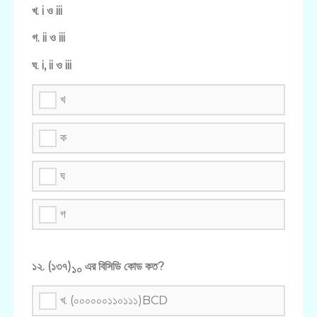
খ. i ও iii
গ. ii ও iii
ঘ. i, ii ও iii
খ
ক
ঘ
গ
১২. (১৩৭)
এর বিসিডি কোড কত?
১০
খ. (০০০০০০১১০১১১)BCD