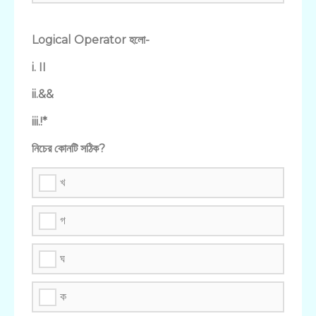
Logical Operator হলো-
i. II
ii.&&
iii.!*
নিচের কোনটি সঠিক?
খ
গ
ঘ
ক