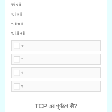
ক.i ও ii
খ. i ও iii
গ. ii ও iii
ঘ. i, ii ও iii
ক
গ
খ
ঘ
TCP এর পূর্ণরূপ কী?